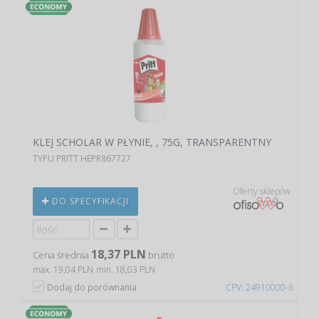
KLEJ SCHOLAR W PŁYNIE, , 75G, TRANSPARENTNY
TYPU PRITT HEPR867727
Oferty sklepów
DO SPECYFIKACJI
18,37 PLN
Cena średnia
brutto
max. 19,04 PLN
min. 18,03 PLN
Dodaj do porównania
CPV: 24910000-6