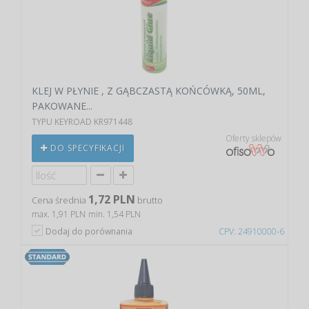
KLEJ W PŁYNIE , Z GĄBCZASTĄ KOŃCÓWKĄ, 50ML,
PAKOWANE...
TYPU KEYROAD KR971448
Oferty sklepów
DO SPECYFIKACJI
1,72 PLN
Cena średnia
brutto
max. 1,91 PLN
min. 1,54 PLN
Dodaj do porównania
CPV: 24910000-6