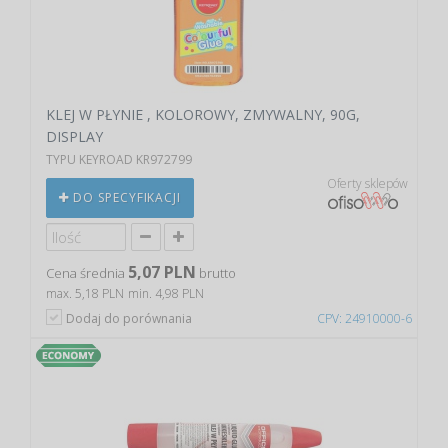
KLEJ W PŁYNIE , KOLOROWY, ZMYWALNY, 90G,
DISPLAY
TYPU KEYROAD KR972799
Oferty sklepów
DO SPECYFIKACJI
5,07 PLN
Cena średnia
brutto
max. 5,18 PLN
min. 4,98 PLN
Dodaj do porównania
CPV: 24910000-6