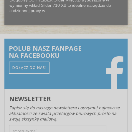
Długopisy SCHNEIDER Slider Xite, XB wyposażone w
wymienny wkład Slider 710 XB to idealne narzędzie do
codziennej pracy w...
POLUB NASZ FANPAGE
NA FACEBOOKU
DOŁĄCZ DO NAS!
NEWSLETTER
Zapisz się do naszego newslettera i otrzymuj najnowsze
aktualności ze świata przetargów biurowych prosto na
swoją skrzynkę mailową.