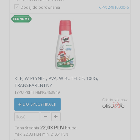
Dodaj do porównania
CPV: 24910000-6
KLEJ W PŁYNIE , PVA, W BUTELCE, 100G,
TRANSPARENTNY
TYPU PRITT HEPR2463949
Oferty sklepów
DO SPECYFIKACJI
22,03 PLN
Cena średnia
brutto
max. 22,83 PLN
min. 21,64 PLN