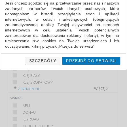
Jeśli chcesz zgodzić się na przetwarzanie przez nas i naszych
zaufanych partnerów, Twoich danych osobowych, które
FILTRY
WIĘCEJ
udostępniasz w historii przeglądania stron i aplikacji
internetowych, w celach marketingowych (obejmujących
KLASA
zautomatyzowaną analizę Twojej aktywności na stronach
internetowych w celu ustalenia Twoich potencjalnych
EKONOMICZNE
zainteresowań dla dostosowania reklamy i oferty), w tym na
PREMIUM
umieszczanie tzw. cookies na Twoich urządzeniach i ich
STANDARD
odczytywanie, kliknij przycisk „Przejdź do serwisu”.
PRODUKT
Jeśli nie chcesz wyrazić zgody lub ograniczyć jej zakres, kliknij
„Szczegóły”, gdzie znajdziesz wszelkie informacje o tym jak to
SZCZEGÓŁY
PRZEJDŹ DO SERWISU
KLEJ W PŁYNIE
zrobić . Te same informacje znajdziesz także na podstronie z
KLEJ
naszą polityką prywatności obowiązującą od 25 maja 2018.
KLEJ BIAŁY
W przypadku użytkowników zalogowanych, ważna jest Państwa
KLEJ BROKATOWY
wcześniejsza zgoda której udzieliliście podczas zakładania
Zaznaczono
WIĘCEJ
konta. Każda Państwa zgoda jest dobrowolna i można ją w
dowolnym momencie wycofać.
MARKA
Polityka prywatności (rozwiń)
APLI
Klauzula Informacyjna (rozwiń)
DONAU
KEYROAD
Lista Zaufanych Partnerów (rozwiń)
OFFICE PRODUCTS