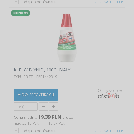
Dodaj do porównania
CPV: 24910000-6
KLEJ W PŁYNIE , 100G, BIAŁY
TYPU PRITT HEPR1442319
Oferty sklepów
DO SPECYFIKACJI
19,39 PLN
Cena średnia
brutto
max. 20,10 PLN
min. 19,04 PLN
Dodaj do porównania
CPV: 24910000-6