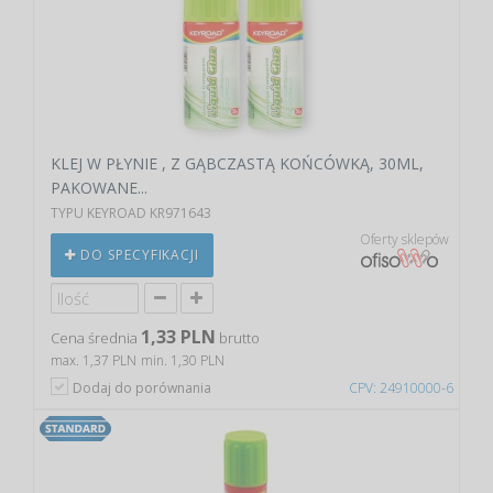
KLEJ W PŁYNIE , Z GĄBCZASTĄ KOŃCÓWKĄ, 30ML,
PAKOWANE...
TYPU KEYROAD KR971643
Oferty sklepów
DO SPECYFIKACJI
1,33 PLN
Cena średnia
brutto
max. 1,37 PLN
min. 1,30 PLN
Dodaj do porównania
CPV: 24910000-6