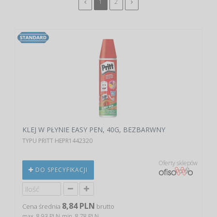
1
2
KLEJ W PŁYNIE EASY PEN, 40G, BEZBARWNY
TYPU PRITT HEPR1442320
Oferty sklepów
DO SPECYFIKACJI
8,84 PLN
Cena średnia
brutto
max. 8,93 PLN
min. 8,78 PLN