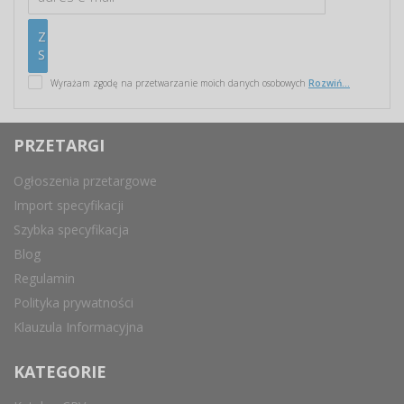
Wyrażam zgodę na przetwarzanie moich danych osobowych
Rozwiń...
PRZETARGI
Ogłoszenia przetargowe
Import specyfikacji
Szybka specyfikacja
Blog
Regulamin
Polityka prywatności
Klauzula Informacyjna
KATEGORIE