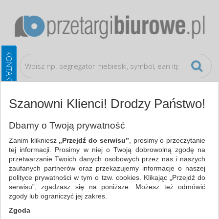
Szanowni Klienci! Drodzy Państwo!
Drobne akcesoria biurowe
Kleje
Dbamy o Twoją prywatność
Zanim klikniesz
„Przejdź do serwisu”
, prosimy o przeczytanie
WSZYSTKIE KATEGORIE
tej informacji. Prosimy w niej o Twoją dobrowolną zgodę na
przetwarzanie Twoich danych osobowych przez nas i naszych
zaufanych partnerów oraz przekazujemy informacje o naszej
NAJCHĘTNIEJ WYBIERANE
polityce prywatności w tym o tzw. cookies. Klikając „Przejdź do
serwisu”, zgadzasz się na poniższe. Możesz też odmówić
DROBNE AKCESORIA BIUROWE
zgody lub ograniczyć jej zakres.
KLEJE (15)
Zgoda