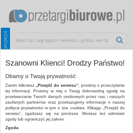
Szanowni Klienci! Drodzy Państwo!
Akcesoria komputerowe
Ergonomia
Dbamy o Twoją prywatność
Zanim klikniesz
„Przejdź do serwisu”
, prosimy o przeczytanie
WSZYSTKIE KATEGORIE
tej informacji. Prosimy w niej o Twoją dobrowolną zgodę na
przetwarzanie Twoich danych osobowych przez nas i naszych
zaufanych partnerów oraz przekazujemy informacje o naszej
NAJCHĘTNIEJ WYBIERANE
polityce prywatności w tym o tzw. cookies. Klikając „Przejdź do
serwisu”, zgadzasz się na poniższe. Możesz też odmówić
AKCESORIA KOMPUTEROWE
zgody lub ograniczyć jej zakres.
ERGONOMIA (1)
Zgoda