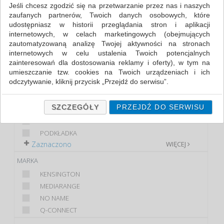
Jeśli chcesz zgodzić się na przetwarzanie przez nas i naszych
zaufanych partnerów, Twoich danych osobowych, które
FILTRY
WIĘCEJ
udostępniasz w historii przeglądania stron i aplikacji
internetowych, w celach marketingowych (obejmujących
KLASA
zautomatyzowaną analizę Twojej aktywności na stronach
internetowych w celu ustalenia Twoich potencjalnych
PREMIUM
zainteresowań dla dostosowania reklamy i oferty), w tym na
STANDARD
umieszczanie tzw. cookies na Twoich urządzeniach i ich
odczytywanie, kliknij przycisk „Przejdź do serwisu”.
PRODUKT
Jeśli nie chcesz wyrazić zgody lub ograniczyć jej zakres, kliknij
BLOKADA
„Szczegóły”, gdzie znajdziesz wszelkie informacje o tym jak to
SZCZEGÓŁY
PRZEJDŹ DO SERWISU
MATA
zrobić . Te same informacje znajdziesz także na podstronie z
PLATFORMA
naszą polityką prywatności obowiązującą od 25 maja 2018.
PODKŁADKA
W przypadku użytkowników zalogowanych, ważna jest Państwa
Zaznaczono
WIĘCEJ
wcześniejsza zgoda której udzieliliście podczas zakładania
konta. Każda Państwa zgoda jest dobrowolna i można ją w
MARKA
dowolnym momencie wycofać.
KENSINGTON
Polityka prywatności (rozwiń)
MEDIARANGE
Klauzula Informacyjna (rozwiń)
NO NAME
Q-CONNECT
Lista Zaufanych Partnerów (rozwiń)