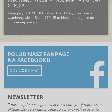
NOWA LINIA DŁUGOPISÓW SCHNEIDER SLIDER
XITE, XB
Długopisy SCHNEIDER Slider Xite, XB wyposażone w
wymienny wkład Slider 710 XB to idealne narzędzie do
codziennej pracy w...
POLUB NASZ FANPAGE
NA FACEBOOKU
DOŁĄCZ DO NAS!
NEWSLETTER
Zapisz się do naszego newslettera i otrzymuj najnowsze
aktualności ze świata przetargów biurowych prosto na