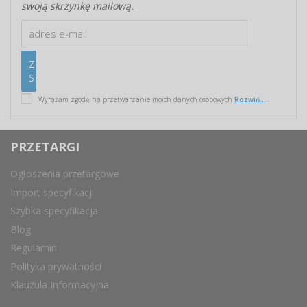
swoją skrzynkę mailową.
Wyrażam zgodę na przetwarzanie moich danych osobowych
Rozwiń...
PRZETARGI
Ogłoszenia przetargowe
Import specyfikacji
Szybka specyfikacja
Blog
Regulamin
Polityka prywatności
Klauzula Informacyjna