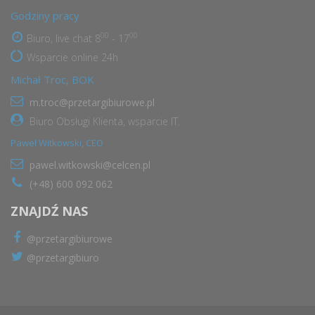
Godziny pracy
00
00
Biuro, live chat 8
- 17
Wsparcie online 24h
Michał Troc, BOK
m.troc@przetargibiurowe.pl
Biuro Obsługi Klienta, wsparcie IT.
Paweł Witkowski, CEO
pawel.witkowski@celcen.pl
(+48) 600 092 062
ZNAJDŹ NAS
@przetargibiurowe
@przetargibiuro