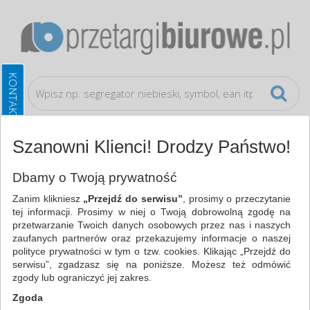
Szanowni Klienci! Drodzy Państwo!
Artykuły spożywcze
Przekąski
Dbamy o Twoją prywatność
Zanim klikniesz
„Przejdź do serwisu”
, prosimy o przeczytanie
WSZYSTKIE KATEGORIE
tej informacji. Prosimy w niej o Twoją dobrowolną zgodę na
przetwarzanie Twoich danych osobowych przez nas i naszych
zaufanych partnerów oraz przekazujemy informacje o naszej
NAJCHĘTNIEJ WYBIERANE
polityce prywatności w tym o tzw. cookies. Klikając „Przejdź do
serwisu”, zgadzasz się na poniższe. Możesz też odmówić
ARTYKUŁY SPOŻYWCZE
zgody lub ograniczyć jej zakres.
PRZEKĄSKI (1)
Zgoda