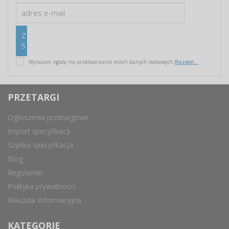
Wyrażam zgodę na przetwarzanie moich danych osobowych
Rozwiń...
PRZETARGI
Ogłoszenia przetargowe
Import specyfikacji
Szybka specyfikacja
Blog
Regulamin
Polityka prywatności
Klauzula Informacyjna
KATEGORIE