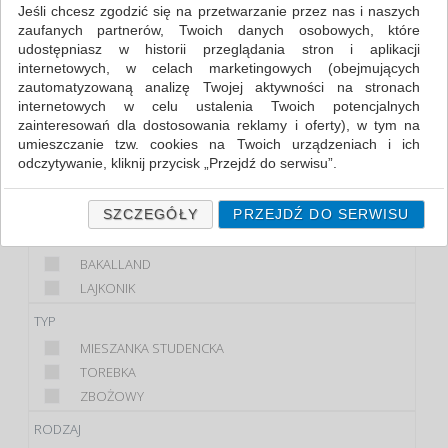
Jeśli chcesz zgodzić się na przetwarzanie przez nas i naszych
zaufanych partnerów, Twoich danych osobowych, które
FILTRY
WIĘCEJ
udostępniasz w historii przeglądania stron i aplikacji
internetowych, w celach marketingowych (obejmujących
PRODUKT
zautomatyzowaną analizę Twojej aktywności na stronach
internetowych w celu ustalenia Twoich potencjalnych
PRZKĄSKI SŁODKIE
zainteresowań dla dostosowania reklamy i oferty), w tym na
BATON
umieszczanie tzw. cookies na Twoich urządzeniach i ich
ORZESZKI
odczytywanie, kliknij przycisk „Przejdź do serwisu”.
OWOCE
Jeśli nie chcesz wyrazić zgody lub ograniczyć jej zakres, kliknij
Zaznaczono
WIĘCEJ
„Szczegóły”, gdzie znajdziesz wszelkie informacje o tym jak to
SZCZEGÓŁY
PRZEJDŹ DO SERWISU
zrobić . Te same informacje znajdziesz także na podstronie z
MARKA
naszą polityką prywatności obowiązującą od 25 maja 2018.
BAKALLAND
W przypadku użytkowników zalogowanych, ważna jest Państwa
LAJKONIK
wcześniejsza zgoda której udzieliliście podczas zakładania
konta. Każda Państwa zgoda jest dobrowolna i można ją w
TYP
dowolnym momencie wycofać.
MIESZANKA STUDENCKA
Polityka prywatności (rozwiń)
TOREBKA
Klauzula Informacyjna (rozwiń)
ZBOŻOWY
Lista Zaufanych Partnerów (rozwiń)
RODZAJ