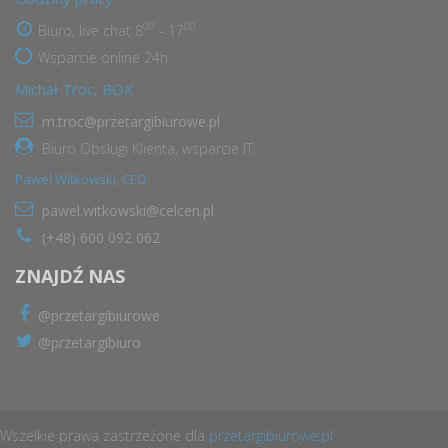
00
00
Biuro, live chat 8
- 17
Wsparcie online 24h
Michał Troc, BOK
m.troc@przetargibiurowe.pl
Biuro Obsługi Klienta, wsparcie IT.
Paweł Witkowski, CEO
pawel.witkowski@celcen.pl
(+48) 600 092 062
ZNAJDŹ NAS
@przetargibiurowe
@przetargibiuro
Wszelkie prawa zastrzeżone dla
przetargibiurowe.pl