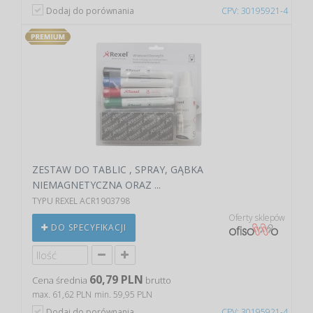
Dodaj do porównania
CPV: 30195921-4
ZESTAW DO TABLIC , SPRAY, GĄBKA
NIEMAGNETYCZNA ORAZ ...
TYPU REXEL ACR1903798
Oferty sklepów
DO SPECYFIKACJI
60,79 PLN
Cena średnia
brutto
max. 61,62 PLN
min. 59,95 PLN
Dodaj do porównania
CPV: 30195921-4