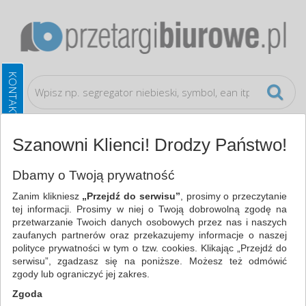
Szanowni Klienci! Drodzy Państwo!
Prezentacja
Bloki, magnesy, gąbki, spraye do
Dbamy o Twoją prywatność
tablic
Zanim klikniesz
„Przejdź do serwisu”
, prosimy o przeczytanie
tej informacji. Prosimy w niej o Twoją dobrowolną zgodę na
WSZYSTKIE KATEGORIE
przetwarzanie Twoich danych osobowych przez nas i naszych
zaufanych partnerów oraz przekazujemy informacje o naszej
polityce prywatności w tym o tzw. cookies. Klikając „Przejdź do
NAJCHĘTNIEJ WYBIERANE
serwisu”, zgadzasz się na poniższe. Możesz też odmówić
zgody lub ograniczyć jej zakres.
PREZENTACJA
Zgoda