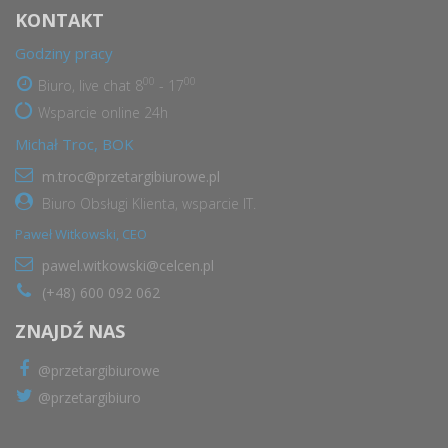
KONTAKT
Godziny pracy
00
00
Biuro, live chat 8
- 17
Wsparcie online 24h
Michał Troc, BOK
m.troc@przetargibiurowe.pl
Biuro Obsługi Klienta, wsparcie IT.
Paweł Witkowski, CEO
pawel.witkowski@celcen.pl
(+48) 600 092 062
ZNAJDŹ NAS
@przetargibiurowe
@przetargibiuro