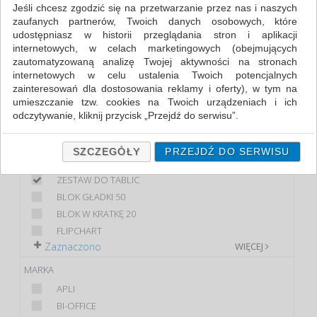
BLOKI, MAGNESY, GĄBKI, SPRAYE DO TABLIC
Jeśli chcesz zgodzić się na przetwarzanie przez nas i naszych
(4)
zaufanych partnerów, Twoich danych osobowych, które
udostępniasz w historii przeglądania stron i aplikacji
internetowych, w celach marketingowych (obejmujących
FILTRY
WIĘCEJ
zautomatyzowaną analizę Twojej aktywności na stronach
internetowych w celu ustalenia Twoich potencjalnych
KLASA
zainteresowań dla dostosowania reklamy i oferty), w tym na
umieszczanie tzw. cookies na Twoich urządzeniach i ich
EKONOMICZNE
odczytywanie, kliknij przycisk „Przejdź do serwisu”.
PREMIUM
Jeśli nie chcesz wyrazić zgody lub ograniczyć jej zakres, kliknij
STANDARD
„Szczegóły”, gdzie znajdziesz wszelkie informacje o tym jak to
SZCZEGÓŁY
PRZEJDŹ DO SERWISU
PRODUKT
zrobić . Te same informacje znajdziesz także na podstronie z
naszą polityką prywatności obowiązującą od 25 maja 2018.
ZESTAW DO TABLIC
BLOK GŁADKI 50
W przypadku użytkowników zalogowanych, ważna jest Państwa
wcześniejsza zgoda której udzieliliście podczas zakładania
BLOK W KRATKĘ 20
konta. Każda Państwa zgoda jest dobrowolna i można ją w
FLIPCHART
dowolnym momencie wycofać.
Zaznaczono
WIĘCEJ
Polityka prywatności (rozwiń)
MARKA
Klauzula Informacyjna (rozwiń)
APLI
Lista Zaufanych Partnerów (rozwiń)
BI-OFFICE