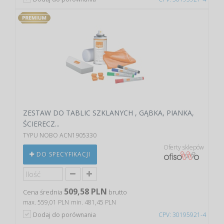
ZESTAW DO TABLIC SZKLANYCH , GĄBKA, PIANKA,
ŚCIERECZ...
TYPU NOBO ACN1905330
Oferty sklepów
DO SPECYFIKACJI
509,58 PLN
Cena średnia
brutto
max. 559,01 PLN
min. 481,45 PLN
Dodaj do porównania
CPV: 30195921-4