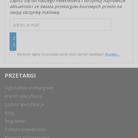
Zapisz się do naszego newslettera i otrzymuj najnowsze
aktualności ze świata przetargów biurowych prosto na
swoją skrzynkę mailową.
Wyrażam zgodę na przetwarzanie moich danych osobowych
Rozwiń...
PRZETARGI
Ogłoszenia przetargowe
Import specyfikacji
Szybka specyfikacja
Blog
Regulamin
Polityka prywatności
Klauzula Informacyjna