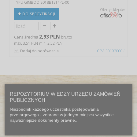
TYPU GIMBOO 8018BTS14PL-00
Oferty sklepów
DO SPECYFIKACJI
2,93 PLN
Cena średnia
brutto
max. 3,51 PLN
min. 2,52 PLN
Dodaj do porównania
CPV: 30192000-1
REPOZYTORIUM WIEDZY URZĘDU ZAMÓWIEŃ
PUBLICZNYCH
Niezbędnik każdego uczestnika postępowania
przetargowego - zebrane w jednym miejscu wszystkie
najważniejsze dokumenty prawne...