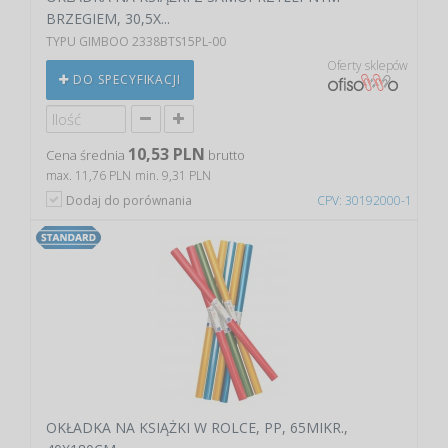
BRZEGIEM, 30,5X...
TYPU GIMBOO 2338BTS15PL-00
Oferty sklepów
DO SPECYFIKACJI
10,53 PLN
Cena średnia
brutto
max. 11,76 PLN
min. 9,31 PLN
Dodaj do porównania
CPV: 30192000-1
OKŁADKA NA KSIĄŻKI W ROLCE, PP, 65MIKR.,