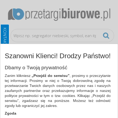
Szanowni Klienci! Drodzy Państwo!
Artykuły szkolne
Okładki
Dbamy o Twoją prywatność
Zanim klikniesz
„Przejdź do serwisu”
, prosimy o przeczytanie
WSZYSTKIE KATEGORIE
tej informacji. Prosimy w niej o Twoją dobrowolną zgodę na
przetwarzanie Twoich danych osobowych przez nas i naszych
zaufanych partnerów oraz przekazujemy informacje o naszej
NAJCHĘTNIEJ WYBIERANE
polityce prywatności w tym o tzw. cookies. Klikając „Przejdź do
serwisu”, zgadzasz się na poniższe. Możesz też odmówić
ARTYKUŁY SZKOLNE
zgody lub ograniczyć jej zakres.
OKŁADKI (4)
Zgoda