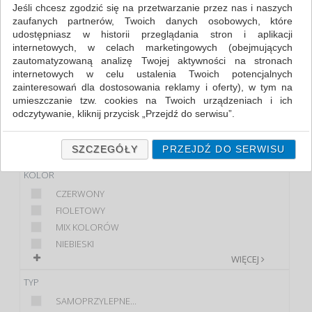
Jeśli chcesz zgodzić się na przetwarzanie przez nas i naszych
zaufanych partnerów, Twoich danych osobowych, które
FILTRY
WIĘCEJ
udostępniasz w historii przeglądania stron i aplikacji
internetowych, w celach marketingowych (obejmujących
PRODUKT
zautomatyzowaną analizę Twojej aktywności na stronach
internetowych w celu ustalenia Twoich potencjalnych
OKŁADKA NA KSIĄŻKI
zainteresowań dla dostosowania reklamy i oferty), w tym na
OKŁADKA NA ZESZYT
umieszczanie tzw. cookies na Twoich urządzeniach i ich
odczytywanie, kliknij przycisk „Przejdź do serwisu”.
MARKA
Jeśli nie chcesz wyrazić zgody lub ograniczyć jej zakres, kliknij
DONAU
„Szczegóły”, gdzie znajdziesz wszelkie informacje o tym jak to
SZCZEGÓŁY
PRZEJDŹ DO SERWISU
GIMBOO
zrobić . Te same informacje znajdziesz także na podstronie z
naszą polityką prywatności obowiązującą od 25 maja 2018.
KOLOR
CZERWONY
W przypadku użytkowników zalogowanych, ważna jest Państwa
wcześniejsza zgoda której udzieliliście podczas zakładania
FIOLETOWY
konta. Każda Państwa zgoda jest dobrowolna i można ją w
MIX KOLORÓW
dowolnym momencie wycofać.
NIEBIESKI
Polityka prywatności (rozwiń)
WIĘCEJ
Klauzula Informacyjna (rozwiń)
TYP
Lista Zaufanych Partnerów (rozwiń)
SAMOPRZYLEPNE...