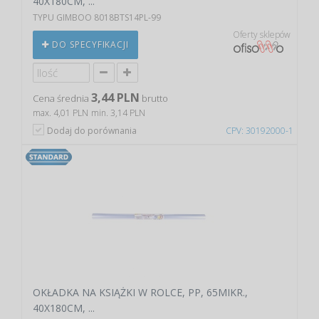
40X180CM, ...
TYPU GIMBOO 8018BTS14PL-99
Oferty sklepów
DO SPECYFIKACJI
3,44 PLN
Cena średnia
brutto
max. 4,01 PLN
min. 3,14 PLN
Dodaj do porównania
CPV: 30192000-1
OKŁADKA NA KSIĄŻKI W ROLCE, PP, 65MIKR.,
40X180CM, ...