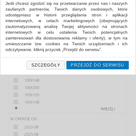
Jeśli chcesz zgodzić się na przetwarzanie przez nas i naszych
zaufanych partnerów, Twoich danych osobowych, które
FILTRY
udostępniasz w historii przeglądania stron i aplikacji
internetowych, w celach marketingowych (obejmujących
PRODUKT
zautomatyzowaną analizę Twojej aktywności na stronach
internetowych w celu ustalenia Twoich potencjalnych
INSTRUKCJE...
zainteresowań dla dostosowania reklamy i oferty), w tym na
INSTRUKCJE PPOŻ
umieszczanie tzw. cookies na Twoich urządzeniach i ich
TABLICE BUDOWLANE
odczytywanie, kliknij przycisk „Przejdź do serwisu”.
TABLICE ORIENTACYJNE
Jeśli nie chcesz wyrazić zgody lub ograniczyć jej zakres, kliknij
Zaznaczono
WIĘCEJ
„Szczegóły”, gdzie znajdziesz wszelkie informacje o tym jak to
SZCZEGÓŁY
PRZEJDŹ DO SERWISU
zrobić . Te same informacje znajdziesz także na podstronie z
WYMIARY (MM)
naszą polityką prywatności obowiązującą od 25 maja 2018.
100X148
W przypadku użytkowników zalogowanych, ważna jest Państwa
100X300
wcześniejsza zgoda której udzieliliście podczas zakładania
105X105
konta. Każda Państwa zgoda jest dobrowolna i można ją w
dowolnym momencie wycofać.
105X148
WIĘCEJ
Polityka prywatności (rozwiń)
W OFERCIE OD
Klauzula Informacyjna (rozwiń)
2023-08
Lista Zaufanych Partnerów (rozwiń)
2025-08