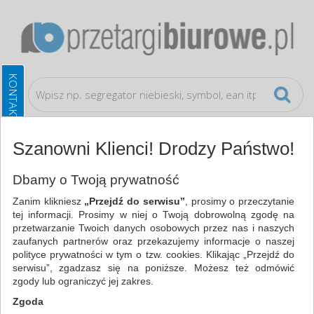
Szanowni Klienci! Drodzy Państwo!
Ochrona indywidualna
Oznakowanie firm
Dbamy o Twoją prywatność
Zanim klikniesz
„Przejdź do serwisu”
, prosimy o przeczytanie
WSZYSTKIE KATEGORIE
tej informacji. Prosimy w niej o Twoją dobrowolną zgodę na
przetwarzanie Twoich danych osobowych przez nas i naszych
zaufanych partnerów oraz przekazujemy informacje o naszej
NAJCHĘTNIEJ WYBIERANE
polityce prywatności w tym o tzw. cookies. Klikając „Przejdź do
serwisu”, zgadzasz się na poniższe. Możesz też odmówić
OCHRONA INDYWIDUALNA
zgody lub ograniczyć jej zakres.
OZNAKOWANIE FIRM (6)
Zgoda