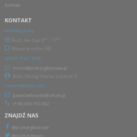
Kontakt
KONTAKT
Godziny pracy
00
00
Biuro, live chat 8
- 17
Wsparcie online 24h
Michał Troc, BOK
m.troc@przetargibiurowe.pl
Biuro Obsługi Klienta, wsparcie IT.
Paweł Witkowski, CEO
pawel.witkowski@celcen.pl
(+48) 600 092 062
ZNAJDŹ NAS
@przetargibiurowe
@przetargibiuro