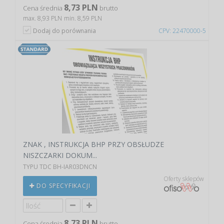
8,73 PLN
Cena średnia
brutto
max. 8,93 PLN
min. 8,59 PLN
Dodaj do porównania
CPV: 22470000-5
ZNAK , INSTRUKCJA BHP PRZY OBSŁUDZE
NISZCZARKI DOKUM...
TYPU TDC BH-IAR03DNCN
Oferty sklepów
DO SPECYFIKACJI
8,73 PLN
Cena średnia
brutto