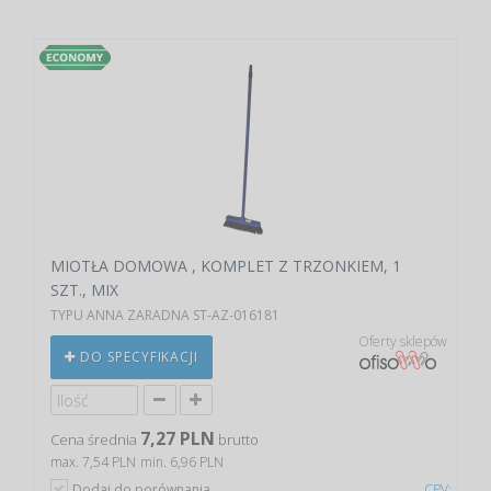
MIOTŁA DOMOWA , KOMPLET Z TRZONKIEM, 1
SZT., MIX
TYPU ANNA ZARADNA ST-AZ-016181
Oferty sklepów
DO SPECYFIKACJI
7,27 PLN
Cena średnia
brutto
max. 7,54 PLN
min. 6,96 PLN
Dodaj do porównania
CPV: