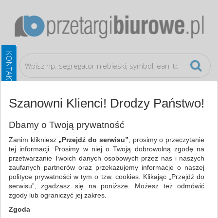
Szanowni Klienci! Drodzy Państwo!
Artykuły higieniczne i dozowniki
Akcesoria do
Dbamy o Twoją prywatność
sprzątania
Zanim klikniesz
„Przejdź do serwisu”
, prosimy o przeczytanie
tej informacji. Prosimy w niej o Twoją dobrowolną zgodę na
WSZYSTKIE KATEGORIE
przetwarzanie Twoich danych osobowych przez nas i naszych
zaufanych partnerów oraz przekazujemy informacje o naszej
polityce prywatności w tym o tzw. cookies. Klikając „Przejdź do
NAJCHĘTNIEJ WYBIERANE
serwisu”, zgadzasz się na poniższe. Możesz też odmówić
zgody lub ograniczyć jej zakres.
ARTYKUŁY HIGIENICZNE I DOZOWNIKI
Zgoda