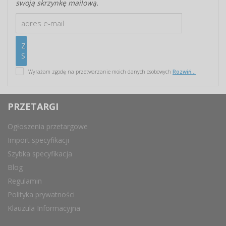
swoją skrzynkę mailową.
Wyrażam zgodę na przetwarzanie moich danych osobowych
Rozwiń...
PRZETARGI
Ogłoszenia przetargowe
Import specyfikacji
Szybka specyfikacja
Blog
Regulamin
Polityka prywatności
Klauzula Informacyjna