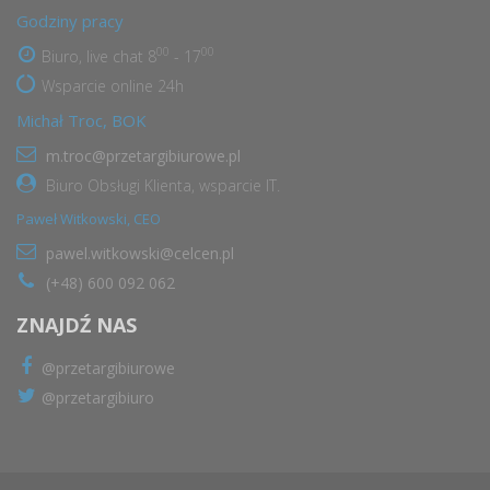
Godziny pracy
00
00
Biuro, live chat 8
- 17
Wsparcie online 24h
Michał Troc, BOK
m.troc@przetargibiurowe.pl
Biuro Obsługi Klienta, wsparcie IT.
Paweł Witkowski, CEO
pawel.witkowski@celcen.pl
(+48) 600 092 062
ZNAJDŹ NAS
@przetargibiurowe
@przetargibiuro