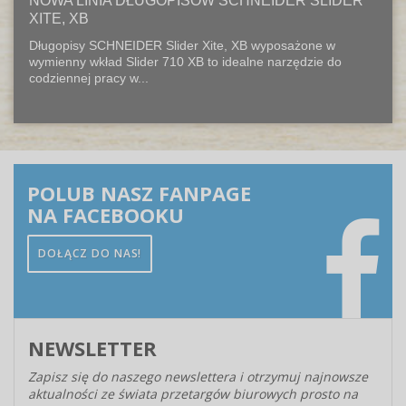
NOWA LINIA DŁUGOPISÓW SCHNEIDER SLIDER
XITE, XB
Długopisy SCHNEIDER Slider Xite, XB wyposażone w
wymienny wkład Slider 710 XB to idealne narzędzie do
codziennej pracy w...
POLUB NASZ FANPAGE
NA FACEBOOKU
DOŁĄCZ DO NAS!
NEWSLETTER
Zapisz się do naszego newslettera i otrzymuj najnowsze
aktualności ze świata przetargów biurowych prosto na