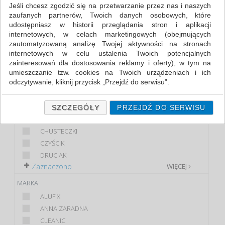
AKCESORIA DO SPRZĄTANIA (5)
Jeśli chcesz zgodzić się na przetwarzanie przez nas i naszych
zaufanych partnerów, Twoich danych osobowych, które
udostępniasz w historii przeglądania stron i aplikacji
FILTRY
WIĘCEJ
internetowych, w celach marketingowych (obejmujących
zautomatyzowaną analizę Twojej aktywności na stronach
KLASA
internetowych w celu ustalenia Twoich potencjalnych
zainteresowań dla dostosowania reklamy i oferty), w tym na
EKONOMICZNE
umieszczanie tzw. cookies na Twoich urządzeniach i ich
PREMIUM
odczytywanie, kliknij przycisk „Przejdź do serwisu”.
STANDARD
Jeśli nie chcesz wyrazić zgody lub ograniczyć jej zakres, kliknij
PRODUKT
„Szczegóły”, gdzie znajdziesz wszelkie informacje o tym jak to
SZCZEGÓŁY
PRZEJDŹ DO SERWISU
zrobić . Te same informacje znajdziesz także na podstronie z
MIOTŁA
naszą polityką prywatności obowiązującą od 25 maja 2018.
CHUSTECZKI
W przypadku użytkowników zalogowanych, ważna jest Państwa
CZYŚCIK
wcześniejsza zgoda której udzieliliście podczas zakładania
DRUCIAK
konta. Każda Państwa zgoda jest dobrowolna i można ją w
Zaznaczono
WIĘCEJ
dowolnym momencie wycofać.
MARKA
Polityka prywatności (rozwiń)
ALUFIX
Klauzula Informacyjna (rozwiń)
ANNA ZARADNA
Lista Zaufanych Partnerów (rozwiń)
CLEANIC