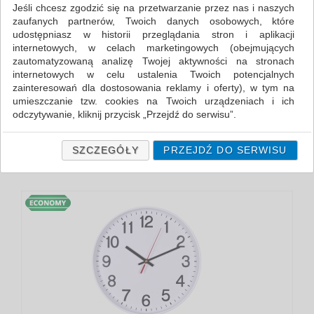
Jeśli chcesz zgodzić się na przetwarzanie przez nas i naszych
zaufanych partnerów, Twoich danych osobowych, które
FILTRY
udostępniasz w historii przeglądania stron i aplikacji
internetowych, w celach marketingowych (obejmujących
KOLOR
zautomatyzowaną analizę Twojej aktywności na stronach
internetowych w celu ustalenia Twoich potencjalnych
BIAŁY
zainteresowań dla dostosowania reklamy i oferty), w tym na
CZARNY
umieszczanie tzw. cookies na Twoich urządzeniach i ich
odczytywanie, kliknij przycisk „Przejdź do serwisu”.
ODZNACZ
Jeśli nie chcesz wyrazić zgody lub ograniczyć jej zakres, kliknij
„Szczegóły”, gdzie znajdziesz wszelkie informacje o tym jak to
SZCZEGÓŁY
PRZEJDŹ DO SERWISU
zrobić . Te same informacje znajdziesz także na podstronie z
naszą polityką prywatności obowiązującą od 25 maja 2018.
W przypadku użytkowników zalogowanych, ważna jest Państwa
wcześniejsza zgoda której udzieliliście podczas zakładania
konta. Każda Państwa zgoda jest dobrowolna i można ją w
dowolnym momencie wycofać.
Polityka prywatności (rozwiń)
Klauzula Informacyjna (rozwiń)
Lista Zaufanych Partnerów (rozwiń)