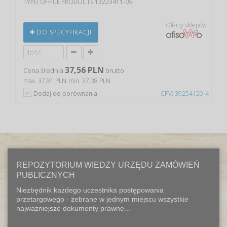
TYPU OFFICE PRODUCTS 13223411-05
Oferty sklepów
DO SPECYFIKACJI
37,56 PLN
Cena średnia
brutto
max. 37,91 PLN
min. 37,38 PLN
Dodaj do porównania
CPV: 39254120-4
REPOZYTORIUM WIEDZY URZĘDU ZAMÓWIEŃ
PUBLICZNYCH
Niezbędnik każdego uczestnika postępowania
przetargowego - zebrane w jednym miejscu wszystkie
najważniejsze dokumenty prawne...