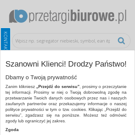
Szanowni Klienci! Drodzy Państwo!
Wyposażenie biura
Zegary
Dbamy o Twoją prywatność
Zanim klikniesz
„Przejdź do serwisu”
, prosimy o przeczytanie
WSZYSTKIE KATEGORIE
tej informacji. Prosimy w niej o Twoją dobrowolną zgodę na
przetwarzanie Twoich danych osobowych przez nas i naszych
zaufanych partnerów oraz przekazujemy informacje o naszej
NAJCHĘTNIEJ WYBIERANE
polityce prywatności w tym o tzw. cookies. Klikając „Przejdź do
serwisu”, zgadzasz się na poniższe. Możesz też odmówić
WYPOSAŻENIE BIURA
zgody lub ograniczyć jej zakres.
ZEGARY (4)
Zgoda