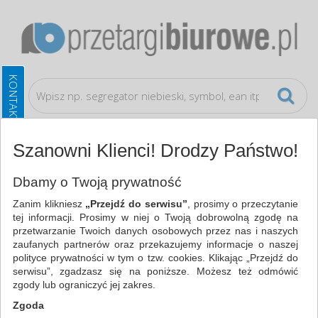
Szanowni Klienci! Drodzy Państwo!
Artykuły do pisania i korygowania
Markery
Dbamy o Twoją prywatność
Zanim klikniesz
„Przejdź do serwisu”
, prosimy o przeczytanie
WSZYSTKIE KATEGORIE
tej informacji. Prosimy w niej o Twoją dobrowolną zgodę na
przetwarzanie Twoich danych osobowych przez nas i naszych
zaufanych partnerów oraz przekazujemy informacje o naszej
NAJCHĘTNIEJ WYBIERANE
polityce prywatności w tym o tzw. cookies. Klikając „Przejdź do
serwisu”, zgadzasz się na poniższe. Możesz też odmówić
ARTYKUŁY DO PISANIA I KORYGOWANIA
zgody lub ograniczyć jej zakres.
MARKERY (19)
Zgoda