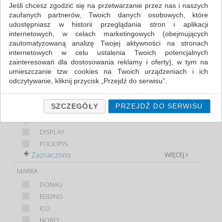
Jeśli chcesz zgodzić się na przetwarzanie przez nas i naszych
zaufanych partnerów, Twoich danych osobowych, które
FILTRY
WIĘCEJ
udostępniasz w historii przeglądania stron i aplikacji
internetowych, w celach marketingowych (obejmujących
KLASA
zautomatyzowaną analizę Twojej aktywności na stronach
internetowych w celu ustalenia Twoich potencjalnych
EKONOMICZNE
zainteresowań dla dostosowania reklamy i oferty), w tym na
PREMIUM
umieszczanie tzw. cookies na Twoich urządzeniach i ich
STANDARD
odczytywanie, kliknij przycisk „Przejdź do serwisu”.
PRODUKT
Jeśli nie chcesz wyrazić zgody lub ograniczyć jej zakres, kliknij
„Szczegóły”, gdzie znajdziesz wszelkie informacje o tym jak to
SZCZEGÓŁY
PRZEJDŹ DO SERWISU
SPRAY
zrobić . Te same informacje znajdziesz także na podstronie z
CIENKOPIS
naszą polityką prywatności obowiązującą od 25 maja 2018.
DISPLAY
W przypadku użytkowników zalogowanych, ważna jest Państwa
FOLIOPIS
wcześniejsza zgoda której udzieliliście podczas zakładania
Zaznaczono
WIĘCEJ
konta. Każda Państwa zgoda jest dobrowolna i można ją w
dowolnym momencie wycofać.
MARKA
Polityka prywatności (rozwiń)
DONAU
Klauzula Informacyjna (rozwiń)
EDDING
ICO
Lista Zaufanych Partnerów (rozwiń)
NOBO