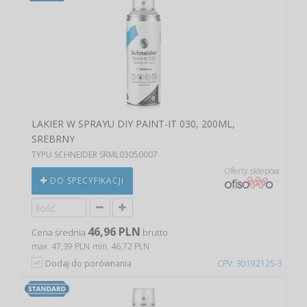
LAKIER W SPRAYU DIY PAINT-IT 030, 200ML,
SREBRNY
TYPU SCHNEIDER SRML03050007
Oferty sklepów
DO SPECYFIKACJI
46,96 PLN
Cena średnia
brutto
max. 47,39 PLN
min. 46,72 PLN
Dodaj do porównania
CPV: 30192125-3