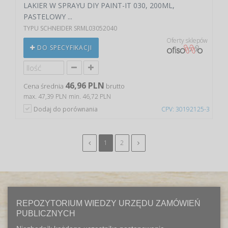
LAKIER W SPRAYU DIY PAINT-IT 030, 200ML,
PASTELOWY ...
TYPU SCHNEIDER SRML03052040
Oferty sklepów
DO SPECYFIKACJI
46,96 PLN
Cena średnia
brutto
max. 47,39 PLN
min. 46,72 PLN
Dodaj do porównania
CPV: 30192125-3
1
2
REPOZYTORIUM WIEDZY URZĘDU ZAMÓWIEŃ
PUBLICZNYCH