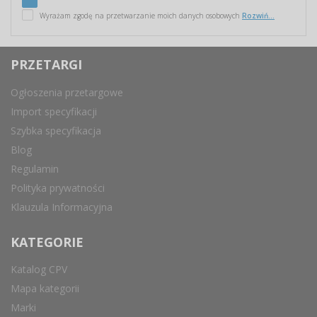
Wyrażam zgodę na przetwarzanie moich danych osobowych
Rozwiń...
PRZETARGI
Ogłoszenia przetargowe
Import specyfikacji
Szybka specyfikacja
Blog
Regulamin
Polityka prywatności
Klauzula Informacyjna
KATEGORIE
Katalog CPV
Mapa kategorii
Marki