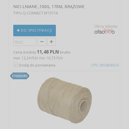
NICI LNIANE ,100G, 170M, BRĄZOWE
TYPU Q-CONNECT KF15716
Oferty sklepów
DO SPECYFIKACJI
11,48 PLN
Cena średnia
brutto
max. 12,24 PLN
min. 10,73 PLN
Dodaj do porównania
CPV: 39540000-9