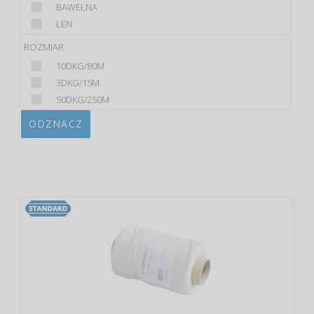
BAWEŁNA
LEN
ROZMIAR
10DKG/80M
3DKG/15M
50DKG/250M
ODZNACZ