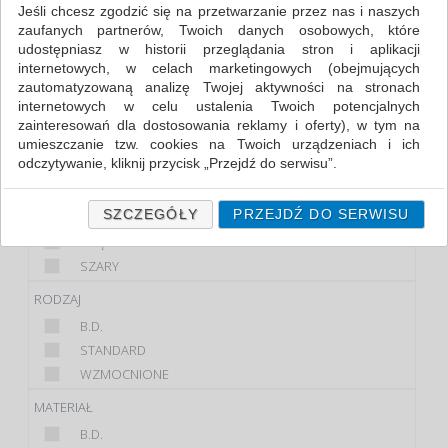
Jeśli chcesz zgodzić się na przetwarzanie przez nas i naszych
zaufanych partnerów, Twoich danych osobowych, które
FILTRY
WIĘCEJ
udostępniasz w historii przeglądania stron i aplikacji
internetowych, w celach marketingowych (obejmujących
PRODUKT
zautomatyzowaną analizę Twojej aktywności na stronach
internetowych w celu ustalenia Twoich potencjalnych
NICI BAWEŁNIANE
zainteresowań dla dostosowania reklamy i oferty), w tym na
NICI LNIANE
umieszczanie tzw. cookies na Twoich urządzeniach i ich
SZPAGAT JUTOWY
odczytywanie, kliknij przycisk „Przejdź do serwisu”.
KOLOR
Jeśli nie chcesz wyrazić zgody lub ograniczyć jej zakres, kliknij
„Szczegóły”, gdzie znajdziesz wszelkie informacje o tym jak to
SZCZEGÓŁY
PRZEJDŹ DO SERWISU
BIAŁY
zrobić . Te same informacje znajdziesz także na podstronie z
BRĄZOWY
naszą polityką prywatności obowiązującą od 25 maja 2018.
SZARY
W przypadku użytkowników zalogowanych, ważna jest Państwa
wcześniejsza zgoda której udzieliliście podczas zakładania
RODZAJ
konta. Każda Państwa zgoda jest dobrowolna i można ją w
B.D.
dowolnym momencie wycofać.
STANDARD
Polityka prywatności (rozwiń)
WZMOCNIONE
Klauzula Informacyjna (rozwiń)
MATERIAŁ
Lista Zaufanych Partnerów (rozwiń)
B.D.