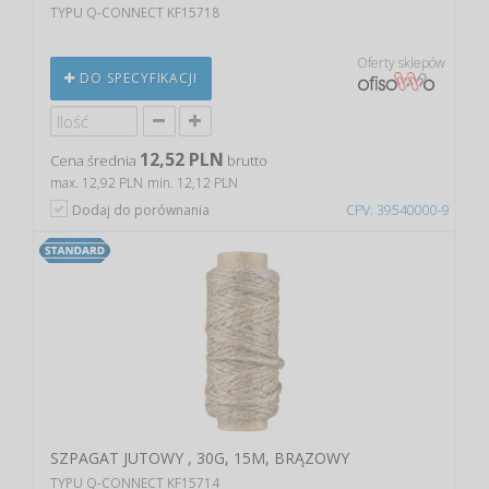
TYPU Q-CONNECT KF15718
Oferty sklepów
DO SPECYFIKACJI
12,52 PLN
Cena średnia
brutto
max. 12,92 PLN
min. 12,12 PLN
Dodaj do porównania
CPV: 39540000-9
SZPAGAT JUTOWY , 30G, 15M, BRĄZOWY
TYPU Q-CONNECT KF15714