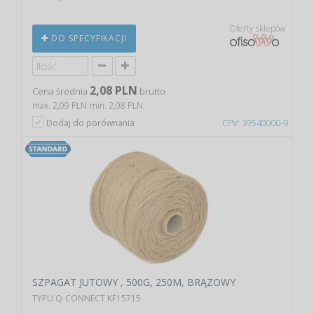
Oferty sklepów
DO SPECYFIKACJI
2,08 PLN
Cena średnia
brutto
max. 2,09 PLN
min. 2,08 PLN
Dodaj do porównania
CPV: 39540000-9
SZPAGAT JUTOWY , 500G, 250M, BRĄZOWY
TYPU Q-CONNECT KF15715