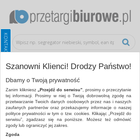
Szanowni Klienci! Drodzy Państwo!
Koperty i akcesoria do wysyłek
Sznurki
Dbamy o Twoją prywatność
Zanim klikniesz
„Przejdź do serwisu”
, prosimy o przeczytanie
WSZYSTKIE KATEGORIE
tej informacji. Prosimy w niej o Twoją dobrowolną zgodę na
przetwarzanie Twoich danych osobowych przez nas i naszych
zaufanych partnerów oraz przekazujemy informacje o naszej
NAJCHĘTNIEJ WYBIERANE
polityce prywatności w tym o tzw. cookies. Klikając „Przejdź do
serwisu”, zgadzasz się na poniższe. Możesz też odmówić
KOPERTY I AKCESORIA DO WYSYŁEK
zgody lub ograniczyć jej zakres.
SZNURKI (6)
Zgoda