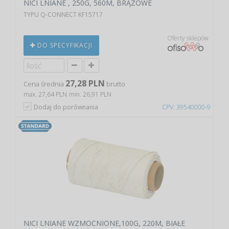
NICI LNIANE , 250G, 560M, BRĄZOWE
TYPU Q-CONNECT KF15717
Oferty sklepów
DO SPECYFIKACJI
27,28 PLN
Cena średnia
brutto
max. 27,64 PLN
min. 26,91 PLN
Dodaj do porównania
CPV: 39540000-9
NICI LNIANE WZMOCNIONE,100G, 220M, BIAŁE