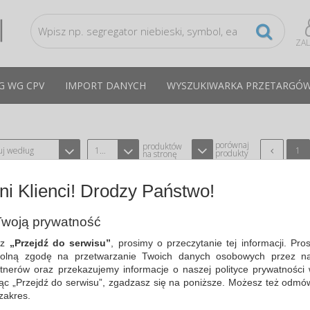
ZA
G WG CPV
IMPORT DANYCH
WYSZUKIWARKA PRZETARGÓ
porównaj
produktów
uj według
12
1
produkty
na stronę
i Klienci! Drodzy Państwo!
CLIPBOARD DESKA, Z KLIPSEM, PP, A4
KOLORÓW
woją prywatność
TYPU DONAU 2706001PL-99
CPV:30191130-4
sz
„Przejdź do serwisu”
, prosimy o przeczytanie tej informacji. Pro
podkładka do pisania bez okładki, wyko
olną zgodę na przetwarzanie Twoich danych osobowych przez na
grubości ok. 1,9-2,5mm; jednostronnie p
tnerów oraz przekazujemy informacje o naszej polityce prywatności 
Cena średnia
3,90 PLN
brutto, max: 4,99 PLN, min:
ając „Przejdź do serwisu”, zgadzasz się na poniższe. Możesz też odmó
 zakres.