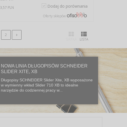
Dodaj do porównania
 3,57 PLN
Oferty sklepów
2
SIATKA
LISTA
NOWA LINIA DŁUGOPISÓW SCHNEIDER
SLIDER XITE, XB
Długopisy SCHNEIDER Slider Xite, XB wyposażone
w wymienny wkład Slider 710 XB to idealne
narzędzie do codziennej pracy w...