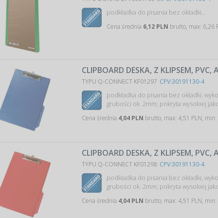
podkładka do pisania bez okładki…
Cena średnia
6,12 PLN
brutto, max: 6,26 
CLIPBOARD DESKA, Z KLIPSEM, PVC, A
TYPU Q-CONNECT KF01297
CPV:30191130-4
podkładka do pisania bez okładki, wyko
grubości ok. 2mm; pokryta wysokiej jako
Cena średnia
4,04 PLN
brutto, max: 4,51 PLN, min:
CLIPBOARD DESKA, Z KLIPSEM, PVC,
TYPU Q-CONNECT KF01298
CPV:30191130-4
podkładka do pisania bez okładki, wyko
grubości ok. 2mm; pokryta wysokiej jako
Cena średnia
4,04 PLN
brutto, max: 4,51 PLN, min: