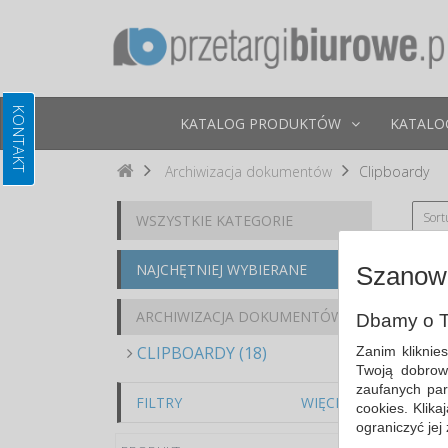
KATALOG PRODUKTÓW
KATALO
Archiwizacja dokumentów
Clipboardy
Sort
WSZYSTKIE KATEGORIE
NAJCHĘTNIEJ WYBIERANE
Szanown
ARCHIWIZACJA DOKUMENTÓW
Dbamy o T
CLIPBOARDY (18)
Zanim kliknie
Twoją dobrow
zaufanych par
FILTRY
WIĘCEJ
cookies. Klik
ograniczyć jej