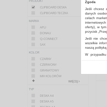
PRODUKT
Zgoda
CLIPBOARD DESKA
Jeśli chcesz 
CLIPBOARD TECZKA
danych osobowy
celach market
MARKA
internetowych
oferty), w ty
APLI
przycisk „Prze
DONAU
Jeśli nie chce
Q-CONNECT
wszelkie info
SAX
naszą polityk
KOLOR
W przypadku 
CZARNY
udzieliliście
dowolnym mom
CZERWONY
GRANATOWY
Polityka 
MIX KOLORÓW
Klauzula 
WIĘCEJ
Lista Zau
TYP
DESKA A4
DESKA A5