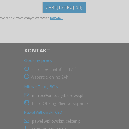
etwarzanie moich danych osobowych
Rozwiń...
KONTAKT
Godziny pracy
00
00
Biuro, live chat 8
- 17
Wsparcie online 24h
Michał Troc, BOK
m.troc@przetargibiurowe.pl
Biuro Obsługi Klienta, wsparcie IT.
Paweł Witkowski, CEO
pawel.witkowski@celcen.pl
(+48) 600 092 062