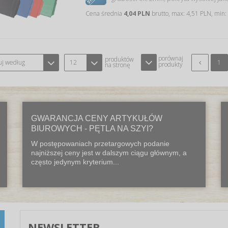
Cena średnia
4,04 PLN
brutto, max: 4,51 PLN, min:
porównaj
produktów
uj według
12
1
produkty
na stronę
GWARANCJA CENY ARTYKUŁÓW
BIUROWYCH - PĘTLA NA SZYI?
W postępowaniach przetargowych podanie
najniższej ceny jest w dalszym ciągu głównym, a
często jedynym kryterium...
NEWSLETTER