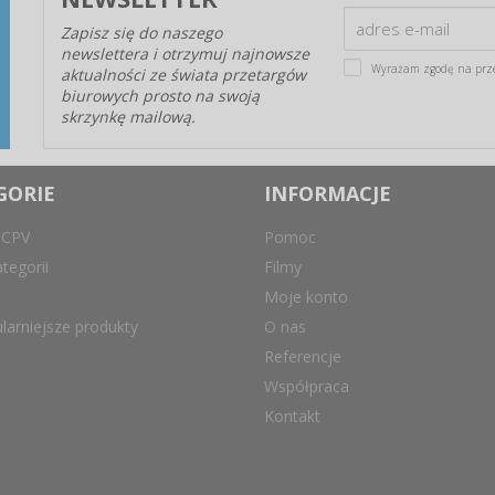
Zapisz się do naszego
newslettera i otrzymuj najnowsze
Wyrażam zgodę na prz
aktualności ze świata przetargów
biurowych prosto na swoją
skrzynkę mailową.
GORIE
INFORMACJE
 CPV
Pomoc
tegorii
Filmy
Moje konto
larniejsze produkty
O nas
Referencje
Współpraca
Kontakt