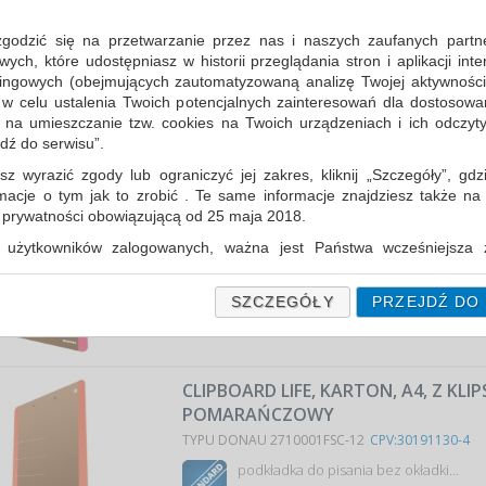
CLIPBOARD SKŁADANY , PP, A5/A4, Z
Z GUMKĄ I UCHWYTEM NA DŁUGOPIS
zgodzić się na przetwarzanie przez nas i naszych zaufanych partn
TYPU SAX I7470212000
CPV:30191130-4
ch, które udostępniasz w historii przeglądania stron i aplikacji int
ingowych (obejmujących zautomatyzowaną analizę Twojej aktywności
składana podkładka (deska) ułatwiająca 
 w celu ustalenia Twoich potencjalnych zainteresowań dla dostosowa
przeglądanie dokumentów wszędzie ta
m na umieszczanie tzw. cookies na Twoich urządzeniach i ich odczytyw
stołu lub biurka…
jdź do serwisu”.
Cena średnia
63,40 PLN
brutto, max: 64,00 PLN, m
sz wyrazić zgody lub ograniczyć jej zakres, kliknij „Szczegóły”, gdz
rmacje o tym jak to zrobić . Te same informacje znajdziesz także na
CLIPBOARD LIFE, KARTON, A4, Z KL
ą prywatności obowiązującą od 25 maja 2018.
TYPU DONAU 2710001FSC-30
CPV:30191130-4
użytkowników zalogowanych, ważna jest Państwa wcześniejsza z
podkładka do pisania bez okładki…
 podczas zakładania konta. Każda Państwa zgoda jest dobrowolna 
encie wycofać.
Cena średnia
6,12 PLN
brutto, max: 6,26 
SZCZEGÓŁY
PRZEJDŹ DO
prywatności (rozwiń)
Informacyjna (rozwiń)
fanych Partnerów (rozwiń)
CLIPBOARD LIFE, KARTON, A4, Z KLIP
POMARAŃCZOWY
TYPU DONAU 2710001FSC-12
CPV:30191130-4
podkładka do pisania bez okładki…