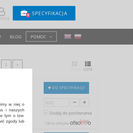
SPECYFIKACJA
0
LOGUJ
W
BLOG
POMOC
2
SIATKA
LISTA
, MIX
DO SPECYFIKACJI
simy w niej o
nana z tektury o
s i naszych
okryta...
Dodaj do porównania
w tym o tzw.
 3,31 PLN
wić zgody lub
Oferty sklepów