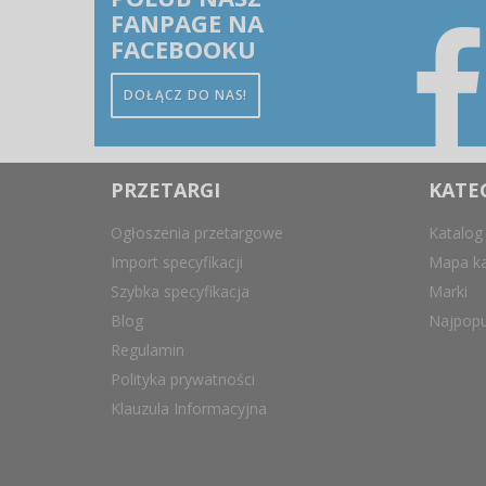
FANPAGE NA
FACEBOOKU
DOŁĄCZ DO NAS!
PRZETARGI
KATE
Ogłoszenia przetargowe
Katalog
Import specyfikacji
Mapa ka
Szybka specyfikacja
Marki
Blog
Najpopu
Regulamin
Polityka prywatności
Klauzula Informacyjna