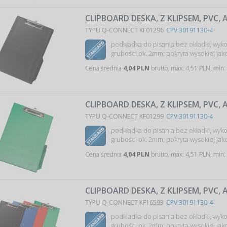
CLIPBOARD DESKA, Z KLIPSEM, PVC,
TYPU Q-CONNECT KF01296
CPV:30191130-4
podkładka do pisania bez okładki, wyko
grubości ok. 2mm; pokryta wysokiej jako
Cena średnia
4,04 PLN
brutto, max: 4,51 PLN, min:
CLIPBOARD DESKA, Z KLIPSEM, PVC, 
TYPU Q-CONNECT KF01299
CPV:30191130-4
podkładka do pisania bez okładki, wyko
grubości ok. 2mm; pokryta wysokiej jako
Cena średnia
4,04 PLN
brutto, max: 4,51 PLN, min:
CLIPBOARD DESKA, Z KLIPSEM, PVC, 
TYPU Q-CONNECT KF16593
CPV:30191130-4
podkładka do pisania bez okładki, wyko
grubości ok. 2mm; pokryta wysokiej jako