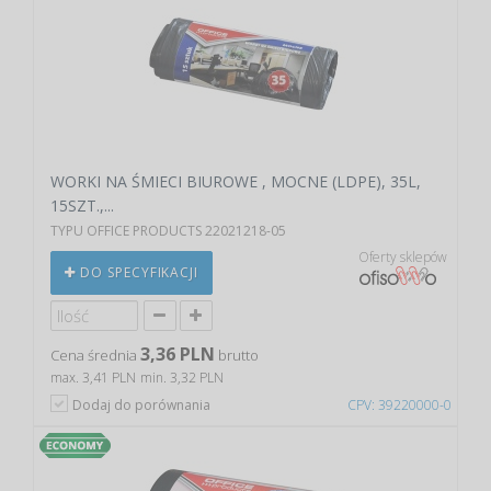
WORKI NA ŚMIECI BIUROWE , MOCNE (LDPE), 35L,
15SZT.,...
TYPU OFFICE PRODUCTS 22021218-05
Oferty sklepów
DO SPECYFIKACJI
3,36 PLN
Cena średnia
brutto
max. 3,41 PLN
min. 3,32 PLN
Dodaj do porównania
CPV: 39220000-0