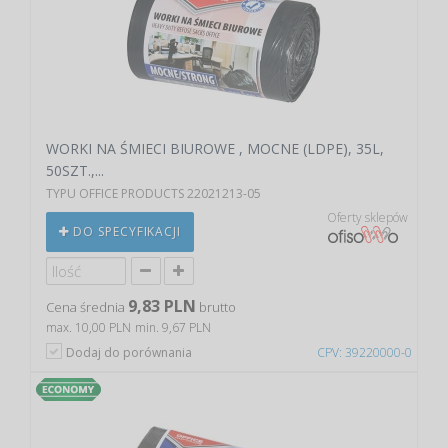
WORKI NA ŚMIECI BIUROWE , MOCNE (LDPE), 35L,
50SZT.,...
TYPU OFFICE PRODUCTS 22021213-05
Oferty sklepów
DO SPECYFIKACJI
9,83 PLN
Cena średnia
brutto
max. 10,00 PLN
min. 9,67 PLN
Dodaj do porównania
CPV: 39220000-0