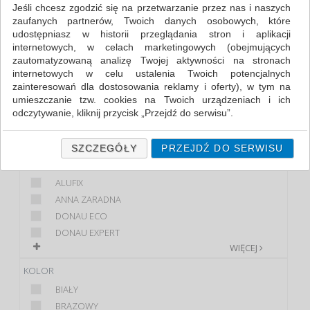
Jeśli chcesz zgodzić się na przetwarzanie przez nas i naszych
zaufanych partnerów, Twoich danych osobowych, które
FILTRY
WIĘCEJ
udostępniasz w historii przeglądania stron i aplikacji
internetowych, w celach marketingowych (obejmujących
PRODUKT
zautomatyzowaną analizę Twojej aktywności na stronach
internetowych w celu ustalenia Twoich potencjalnych
WOREK NA ŚMIECI
zainteresowań dla dostosowania reklamy i oferty), w tym na
WOREK
umieszczanie tzw. cookies na Twoich urządzeniach i ich
WOREK NA ŚMIECI...
odczytywanie, kliknij przycisk „Przejdź do serwisu”.
WOREK NA ŚMIECI Z...
Jeśli nie chcesz wyrazić zgody lub ograniczyć jej zakres, kliknij
Zaznaczono
WIĘCEJ
„Szczegóły”, gdzie znajdziesz wszelkie informacje o tym jak to
SZCZEGÓŁY
PRZEJDŹ DO SERWISU
zrobić . Te same informacje znajdziesz także na podstronie z
MARKA
naszą polityką prywatności obowiązującą od 25 maja 2018.
ALUFIX
W przypadku użytkowników zalogowanych, ważna jest Państwa
ANNA ZARADNA
wcześniejsza zgoda której udzieliliście podczas zakładania
DONAU ECO
konta. Każda Państwa zgoda jest dobrowolna i można ją w
dowolnym momencie wycofać.
DONAU EXPERT
WIĘCEJ
Polityka prywatności (rozwiń)
KOLOR
Klauzula Informacyjna (rozwiń)
BIAŁY
Lista Zaufanych Partnerów (rozwiń)
BRĄZOWY