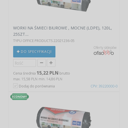
WORKI NA ŚMIECI BIUROWE , MOCNE (LDPE), 120L,
25SZT....
TYPU OFFICE PRODUCTS 22021236-05
Oferty sklepów
DO SPECYFIKACJI
15,22 PLN
Cena średnia
brutto
max. 15,58 PLN
min. 14,86 PLN
Dodaj do porównania
CPV: 39220000-0