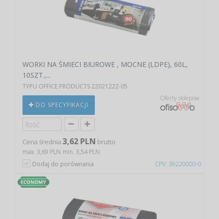
WORKI NA ŚMIECI BIUROWE , MOCNE (LDPE), 60L,
10SZT.,...
TYPU OFFICE PRODUCTS 22021222-05
Oferty sklepów
DO SPECYFIKACJI
3,62 PLN
Cena średnia
brutto
max. 3,69 PLN
min. 3,54 PLN
Dodaj do porównania
CPV: 39220000-0