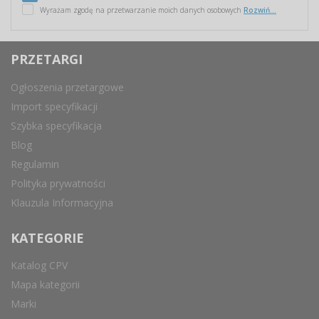
Wyrażam zgodę na przetwarzanie moich danych osobowych
Rozwiń...
PRZETARGI
Ogłoszenia przetargowe
Import specyfikacji
Szybka specyfikacja
Blog
Regulamin
Polityka prywatności
Klauzula Informacyjna
KATEGORIE
Katalog CPV
Mapa kategorii
Marki