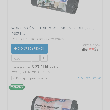
WORKI NA ŚMIECI BIUROWE , MOCNE (LDPE), 60L,
20SZT.,...
TYPU OFFICE PRODUCTS 22021229-05
Oferty sklepów
DO SPECYFIKACJI
6,27 PLN
Cena średnia
brutto
max. 6,37 PLN
min. 6,17 PLN
Dodaj do porównania
CPV: 39220000-0