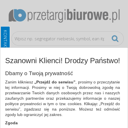
Szanowni Klienci! Drodzy Państwo!
Artykuły higieniczne i dozowniki
Worki
Dbamy o Twoją prywatność
Zanim klikniesz
„Przejdź do serwisu”
, prosimy o przeczytanie
WSZYSTKIE KATEGORIE
tej informacji. Prosimy w niej o Twoją dobrowolną zgodę na
przetwarzanie Twoich danych osobowych przez nas i naszych
zaufanych partnerów oraz przekazujemy informacje o naszej
NAJCHĘTNIEJ WYBIERANE
polityce prywatności w tym o tzw. cookies. Klikając „Przejdź do
serwisu”, zgadzasz się na poniższe. Możesz też odmówić
ARTYKUŁY HIGIENICZNE I DOZOWNIKI
zgody lub ograniczyć jej zakres.
WORKI (10)
Zgoda