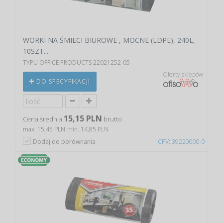
WORKI NA ŚMIECI BIUROWE , MOCNE (LDPE), 240L,
10SZT....
TYPU OFFICE PRODUCTS 22021252-05
Oferty sklepów
DO SPECYFIKACJI
15,15 PLN
Cena średnia
brutto
max. 15,45 PLN
min. 14,85 PLN
Dodaj do porównania
CPV: 39220000-0