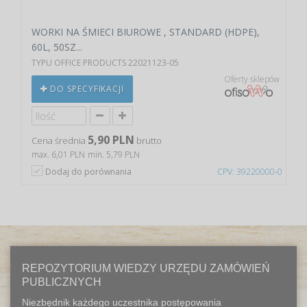
WORKI NA ŚMIECI BIUROWE , STANDARD (HDPE),
60L, 50SZ...
TYPU OFFICE PRODUCTS 22021123-05
Oferty sklepów
DO SPECYFIKACJI
5,90 PLN
Cena średnia
brutto
max. 6,01 PLN
min. 5,79 PLN
Dodaj do porównania
CPV: 39220000-0
REPOZYTORIUM WIEDZY URZĘDU ZAMÓWIEŃ
PUBLICZNYCH
Niezbędnik każdego uczestnika postępowania