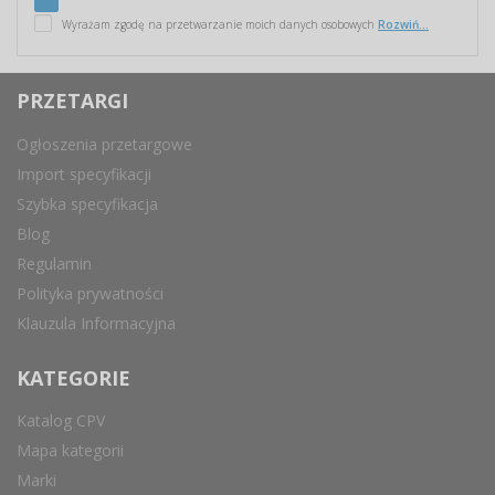
Wyrażam zgodę na przetwarzanie moich danych osobowych
Rozwiń...
PRZETARGI
Ogłoszenia przetargowe
Import specyfikacji
Szybka specyfikacja
Blog
Regulamin
Polityka prywatności
Klauzula Informacyjna
KATEGORIE
Katalog CPV
Mapa kategorii
Marki