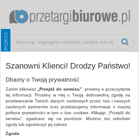
Szanowni Klienci! Drodzy Państwo!
Artykuły do pisania i korygowania
Markery
Dbamy o Twoją prywatność
Zanim klikniesz
„Przejdź do serwisu”
, prosimy o przeczytanie
WSZYSTKIE KATEGORIE
tej informacji. Prosimy w niej o Twoją dobrowolną zgodę na
przetwarzanie Twoich danych osobowych przez nas i naszych
zaufanych partnerów oraz przekazujemy informacje o naszej
NAJCHĘTNIEJ WYBIERANE
polityce prywatności w tym o tzw. cookies. Klikając „Przejdź do
serwisu”, zgadzasz się na poniższe. Możesz też odmówić
ARTYKUŁY DO PISANIA I KORYGOWANIA
zgody lub ograniczyć jej zakres.
MARKERY (40)
Zgoda