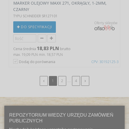
MARKER OLEJOWY MAXX 271, OKRĄGŁY, 1-2MM,
CZARNY
TYPU SCHNEIDER SR127101
Oferty sklepów
DO SPECYFIKACJI
18,83 PLN
Cena średnia
brutto
max. 19,09 PLN
min. 18,57 PLN
Dodaj do porównania
CPV: 30192125-3
...
1
2
4
REPOZYTORIUM WIEDZY URZĘDU ZAMÓWIEŃ
PUBLICZNYCH