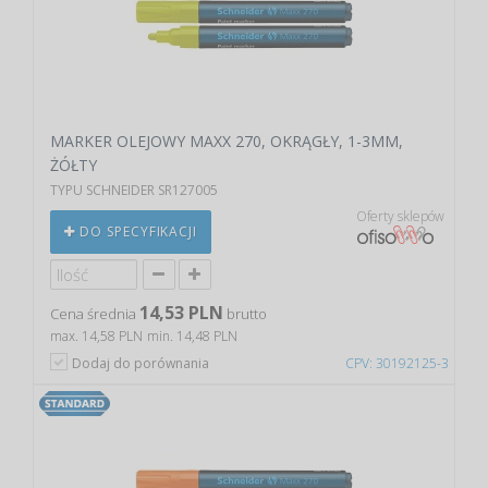
MARKER OLEJOWY MAXX 270, OKRĄGŁY, 1-3MM,
ŻÓŁTY
TYPU SCHNEIDER SR127005
Oferty sklepów
DO SPECYFIKACJI
14,53 PLN
Cena średnia
brutto
max. 14,58 PLN
min. 14,48 PLN
Dodaj do porównania
CPV: 30192125-3