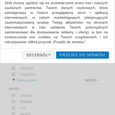
Jeśli chcesz zgodzić się na przetwarzanie przez nas i naszych
zaufanych partnerów, Twoich danych osobowych, które
FILTRY
WIĘCEJ
udostępniasz w historii przeglądania stron i aplikacji
internetowych, w celach marketingowych (obejmujących
KLASA
zautomatyzowaną analizę Twojej aktywności na stronach
internetowych w celu ustalenia Twoich potencjalnych
EKONOMICZNE
zainteresowań dla dostosowania reklamy i oferty), w tym na
PREMIUM
umieszczanie tzw. cookies na Twoich urządzeniach i ich
STANDARD
odczytywanie, kliknij przycisk „Przejdź do serwisu”.
PRODUKT
Jeśli nie chcesz wyrazić zgody lub ograniczyć jej zakres, kliknij
„Szczegóły”, gdzie znajdziesz wszelkie informacje o tym jak to
SZCZEGÓŁY
PRZEJDŹ DO SERWISU
MARKER OLEJOWY
zrobić . Te same informacje znajdziesz także na podstronie z
CIENKOPIS
naszą polityką prywatności obowiązującą od 25 maja 2018.
DISPLAY
W przypadku użytkowników zalogowanych, ważna jest Państwa
FOLIOPIS
wcześniejsza zgoda której udzieliliście podczas zakładania
Zaznaczono
WIĘCEJ
konta. Każda Państwa zgoda jest dobrowolna i można ją w
dowolnym momencie wycofać.
MARKA
Polityka prywatności (rozwiń)
DONAU
Klauzula Informacyjna (rozwiń)
EDDING
ICO
Lista Zaufanych Partnerów (rozwiń)
NOBO