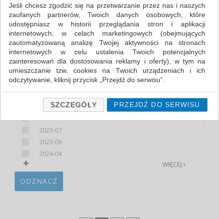
Jeśli chcesz zgodzić się na przetwarzanie przez nas i naszych
zaufanych partnerów, Twoich danych osobowych, które
FILTRY
udostępniasz w historii przeglądania stron i aplikacji
internetowych, w celach marketingowych (obejmujących
POJEMNOŚĆ (ML)
zautomatyzowaną analizę Twojej aktywności na stronach
internetowych w celu ustalenia Twoich potencjalnych
200
zainteresowań dla dostosowania reklamy i oferty), w tym na
330
umieszczanie tzw. cookies na Twoich urządzeniach i ich
500
odczytywanie, kliknij przycisk „Przejdź do serwisu”.
850
Jeśli nie chcesz wyrazić zgody lub ograniczyć jej zakres, kliknij
„Szczegóły”, gdzie znajdziesz wszelkie informacje o tym jak to
W OFERCIE OD
SZCZEGÓŁY
PRZEJDŹ DO SERWISU
zrobić . Te same informacje znajdziesz także na podstronie z
2020-09
naszą polityką prywatności obowiązującą od 25 maja 2018.
2023-07
W przypadku użytkowników zalogowanych, ważna jest Państwa
2023-09
wcześniejsza zgoda której udzieliliście podczas zakładania
2024-04
konta. Każda Państwa zgoda jest dobrowolna i można ją w
dowolnym momencie wycofać.
WIĘCEJ
Polityka prywatności (rozwiń)
ODZNACZ
Klauzula Informacyjna (rozwiń)
Lista Zaufanych Partnerów (rozwiń)