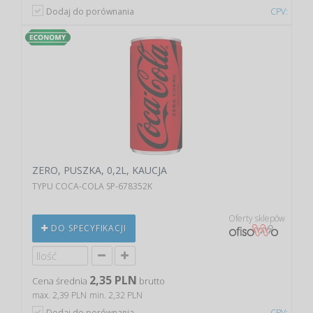
Dodaj do porównania
CPV:
ZERO, PUSZKA, 0,2L, KAUCJA
TYPU COCA-COLA SP-678352K
Oferty sklepów
DO SPECYFIKACJI
2,35 PLN
Cena średnia
brutto
max. 2,39 PLN
min. 2,32 PLN
Dodaj do porównania
CPV: