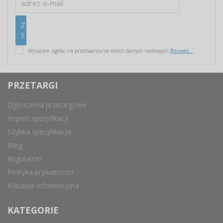
Wyrażam zgodę na przetwarzanie moich danych osobowych
Rozwiń...
PRZETARGI
Ogłoszenia przetargowe
Import specyfikacji
Szybka specyfikacja
Blog
Regulamin
Polityka prywatności
Klauzula Informacyjna
KATEGORIE