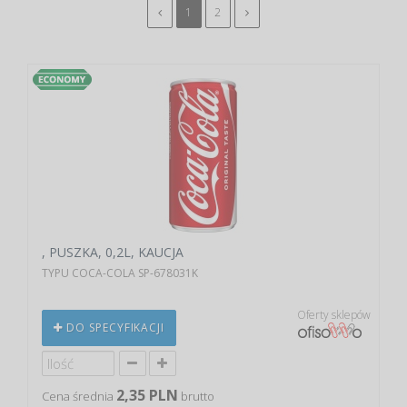
1
2
, PUSZKA, 0,2L, KAUCJA
TYPU COCA-COLA SP-678031K
Oferty sklepów
DO SPECYFIKACJI
2,35 PLN
Cena średnia
brutto