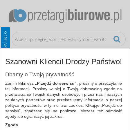
Szanowni Klienci! Drodzy Państwo!
Artykuły spożywcze
Napoje gazowane
Dbamy o Twoją prywatność
Zanim klikniesz
„Przejdź do serwisu”
, prosimy o przeczytanie
WSZYSTKIE KATEGORIE
tej informacji. Prosimy w niej o Twoją dobrowolną zgodę na
przetwarzanie Twoich danych osobowych przez nas i naszych
zaufanych partnerów oraz przekazujemy informacje o naszej
NAJCHĘTNIEJ WYBIERANE
polityce prywatności w tym o tzw. cookies. Klikając „Przejdź do
serwisu”, zgadzasz się na poniższe. Możesz też odmówić
ARTYKUŁY SPOŻYWCZE
zgody lub ograniczyć jej zakres.
NAPOJE GAZOWANE (20)
Zgoda