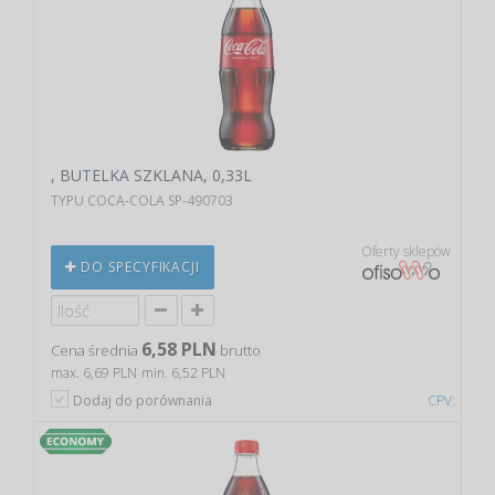
, BUTELKA SZKLANA, 0,33L
TYPU COCA-COLA SP-490703
Oferty sklepów
DO SPECYFIKACJI
6,58 PLN
Cena średnia
brutto
max. 6,69 PLN
min. 6,52 PLN
Dodaj do porównania
CPV: