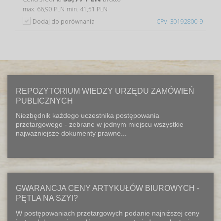
max. 66,90 PLN
min. 41,51 PLN
Dodaj do porównania
CPV: 30192800-9
REPOZYTORIUM WIEDZY URZĘDU ZAMÓWIEŃ
PUBLICZNYCH
Niezbędnik każdego uczestnika postępowania
przetargowego - zebrane w jednym miejscu wszystkie
najważniejsze dokumenty prawne...
GWARANCJA CENY ARTYKUŁÓW BIUROWYCH -
PĘTLA NA SZYI?
W postępowaniach przetargowych podanie najniższej ceny