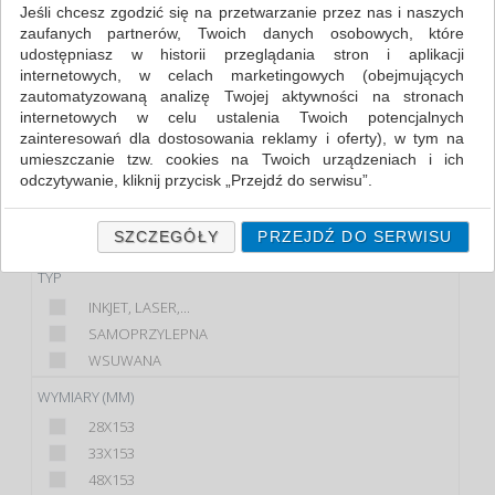
Jeśli chcesz zgodzić się na przetwarzanie przez nas i naszych
zaufanych partnerów, Twoich danych osobowych, które
FILTRY
udostępniasz w historii przeglądania stron i aplikacji
internetowych, w celach marketingowych (obejmujących
KLASA
zautomatyzowaną analizę Twojej aktywności na stronach
internetowych w celu ustalenia Twoich potencjalnych
PREMIUM
zainteresowań dla dostosowania reklamy i oferty), w tym na
STANDARD
umieszczanie tzw. cookies na Twoich urządzeniach i ich
odczytywanie, kliknij przycisk „Przejdź do serwisu”.
MARKA
Jeśli nie chcesz wyrazić zgody lub ograniczyć jej zakres, kliknij
APLI
„Szczegóły”, gdzie znajdziesz wszelkie informacje o tym jak to
SZCZEGÓŁY
PRZEJDŹ DO SERWISU
DONAU
zrobić . Te same informacje znajdziesz także na podstronie z
naszą polityką prywatności obowiązującą od 25 maja 2018.
TYP
INKJET, LASER,...
W przypadku użytkowników zalogowanych, ważna jest Państwa
wcześniejsza zgoda której udzieliliście podczas zakładania
SAMOPRZYLEPNA
konta. Każda Państwa zgoda jest dobrowolna i można ją w
WSUWANA
dowolnym momencie wycofać.
WYMIARY (MM)
Polityka prywatności (rozwiń)
28X153
Klauzula Informacyjna (rozwiń)
33X153
Lista Zaufanych Partnerów (rozwiń)
48X153