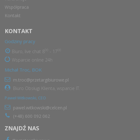
Współpraca
Kontakt
KONTAKT
Godziny pracy
00
00
Biuro, live chat 8
- 17
Wsparcie online 24h
Michał Troc, BOK
m.troc@przetargibiurowe.pl
Biuro Obsługi Klienta, wsparcie IT.
Paweł Witkowski, CEO
pawel.witkowski@celcen.pl
(+48) 600 092 062
ZNAJDŹ NAS