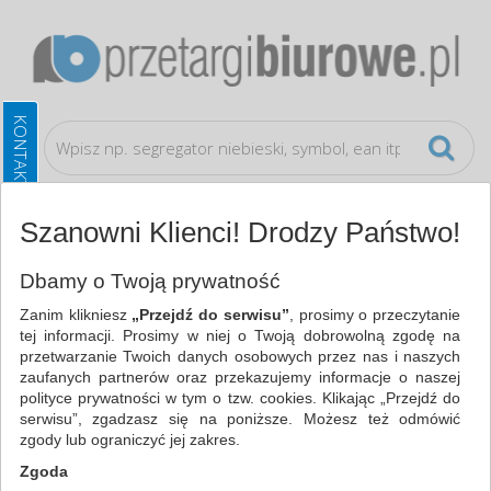
Szanowni Klienci! Drodzy Państwo!
Papier i etykiety
Etykiety opisowe
Dbamy o Twoją prywatność
Zanim klikniesz
„Przejdź do serwisu”
, prosimy o przeczytanie
WSZYSTKIE KATEGORIE
tej informacji. Prosimy w niej o Twoją dobrowolną zgodę na
przetwarzanie Twoich danych osobowych przez nas i naszych
zaufanych partnerów oraz przekazujemy informacje o naszej
NAJCHĘTNIEJ WYBIERANE
polityce prywatności w tym o tzw. cookies. Klikając „Przejdź do
serwisu”, zgadzasz się na poniższe. Możesz też odmówić
PAPIER I ETYKIETY
zgody lub ograniczyć jej zakres.
ETYKIETY OPISOWE (5)
Zgoda