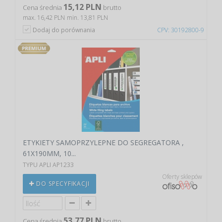
15,12 PLN
Cena średnia
brutto
max. 16,42 PLN
min. 13,81 PLN
Dodaj do porównania
CPV: 30192800-9
ETYKIETY SAMOPRZYLEPNE DO SEGREGATORA ,
61X190MM, 10...
TYPU APLI AP1233
Oferty sklepów
DO SPECYFIKACJI
53,77 PLN
Cena średnia
brutto