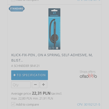
KLICK-FIX-PEN , ON A SPRING, SELF-ADHESIVE, M,
BLIST...
A SCHNEIDER SR4121
Shops offers
TO SPECIFICATION
22,31 PLN
Average price
tax incl.
max. 22,80 PLN
min. 21,91 PLN
Add to compare
CPV: 30192121-5