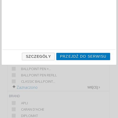
BALLPOINT PENS (5)
FILTRY
WIĘCEJ
CLASS
ECONOMIC
PREMIUM
STANDARD
PRODUCT
SZCZEGÓŁY
PRZEJDŹ DO SERWISU
DŁUGOPIS NA...
BALLPOINT PEN +...
BALLPOINT PEN REFILL
CLASSIC BALLPOINT...
Zaznaczono
WIĘCEJ
BRAND
APLI
CARAN D'ACHE
DIPLOMAT