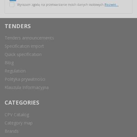
Wyrażam zgodę na przetwarzanie moich danych osobowych
Rozwiń...
TENDERS
Tenders announcements
Specification import
Quick specification
Blog
Regulation
Polityka prywatności
Klauzula Informacyjna
CATEGORIES
CPV Catalog
Category map
Brands