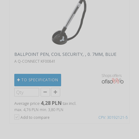
BALLPOINT PEN, COIL SECURITY, , 0. 7MM, BLUE
A Q-CONNECT KF00841
Shops offers
TO SPECIFICATION
4,28 PLN
Average price
tax incl.
max. 4,76 PLN
min. 3,80 PLN
Add to compare
CPV: 30192121-5