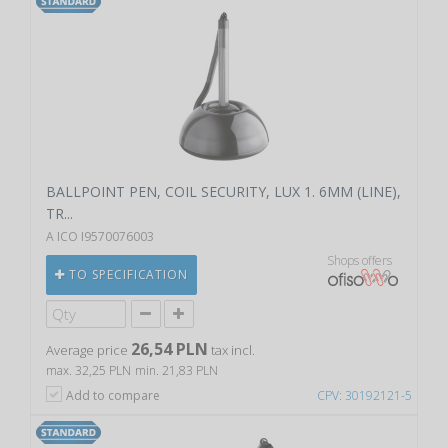
BALLPOINT PEN, COIL SECURITY, LUX 1. 6MM (LINE),
TR...
A ICO I9570076003
Shops offers
TO SPECIFICATION
26,54 PLN
Average price
tax incl.
max. 32,25 PLN
min. 21,83 PLN
Add to compare
CPV: 30192121-5