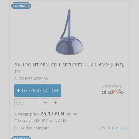
BALLPOINT PEN, COIL SECURITY, LUX 1. 6MM (LINE),
TR...
A ICO I9570076004
Shops offers
TO SPECIFICATION
25,17 PLN
Average price
tax incl.
max. 25,51 PLN
min. 24,82 PLN
Add to compare
CPV: 30192121-5