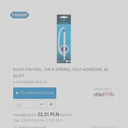
KLICK-FIX-PEN , ON A SPRING, SELF-ADHESIVE, M,
BLIST...
A SCHNEIDER SR4120
Shops offers
TO SPECIFICATION
22,31 PLN
Average price
tax incl.
max. 22,80 PLN
min. 21,91 PLN
Add to compare
CPV: 30192121-5