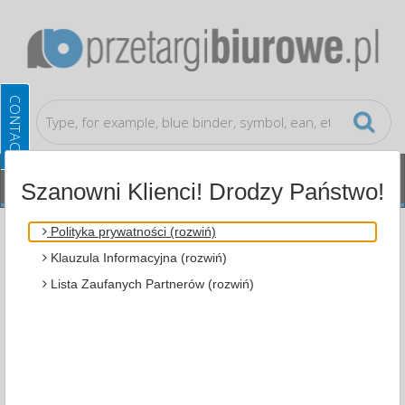
Szanowni Klienci! Drodzy Państwo!
Writing articles and correction products
Ballpoint
Polityka prywatności (rozwiń)
pens
Klauzula Informacyjna (rozwiń)
Lista Zaufanych Partnerów (rozwiń)
ALL CATEGORIES
MOST POPULAR
WRITING ARTICLES AND CORRECTION PRODUCTS