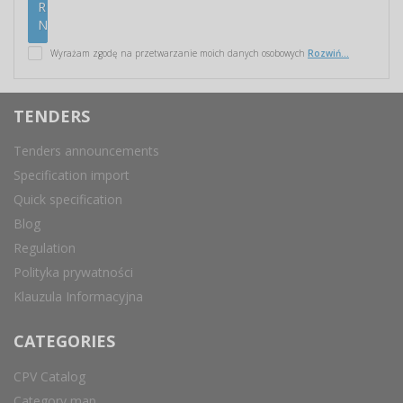
Wyrażam zgodę na przetwarzanie moich danych osobowych
Rozwiń...
TENDERS
Tenders announcements
Specification import
Quick specification
Blog
Regulation
Polityka prywatności
Klauzula Informacyjna
CATEGORIES
CPV Catalog
Category map