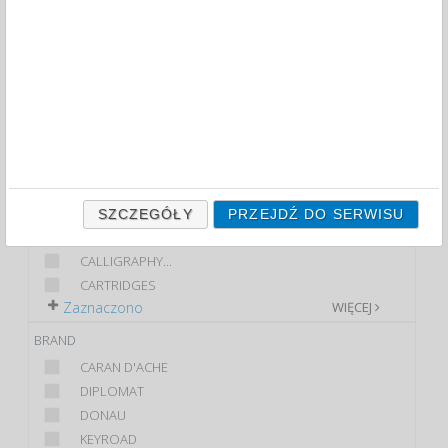
FOUNTAIN PENS (1)
FILTRY
WIĘCEJ
CLASS
PREMIUM
STANDARD
PRODUCT
KONWERTER
SZCZEGÓŁY
PRZEJDŹ DO SERWISU
BALLPOINT PEN REFILL
CALLIGRAPHY...
CARTRIDGES
Zaznaczono
WIĘCEJ
BRAND
CARAN D'ACHE
DIPLOMAT
DONAU
KEYROAD