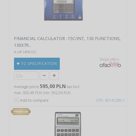
FINANCIAL CALCULATOR -15C/INT, 130 FUNCTIONS,
130X79...
A HP HPK15C
Shops offers
TO SPECIFICATION
595,00 PLN
Average price
tax incl.
max. 600,49 PLN
min. 592,06 PLN
Add to compare
CPV: 30141200-1