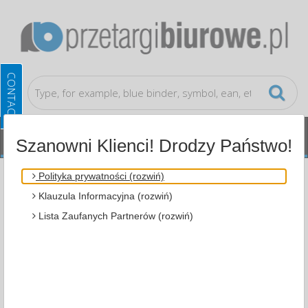
Szanowni Klienci! Drodzy Państwo!
Office equipment and machines
Calculators
Polityka prywatności (rozwiń)
Klauzula Informacyjna (rozwiń)
ALL CATEGORIES
Lista Zaufanych Partnerów (rozwiń)
MOST POPULAR
OFFICE EQUIPMENT AND MACHINES
CALCULATORS (5)