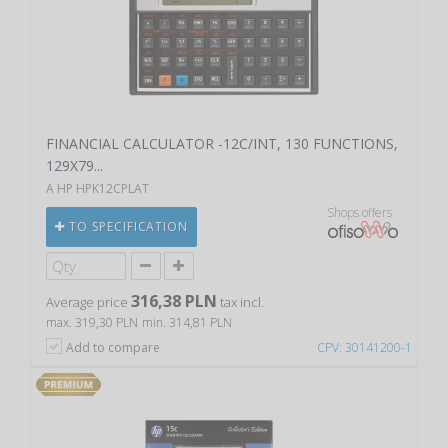
FINANCIAL CALCULATOR -12C/INT, 130 FUNCTIONS,
129X79...
A HP HPK12CPLAT
Shops offers
TO SPECIFICATION
316,38 PLN
Average price
tax incl.
max. 319,30 PLN
min. 314,81 PLN
Add to compare
CPV: 30141200-1