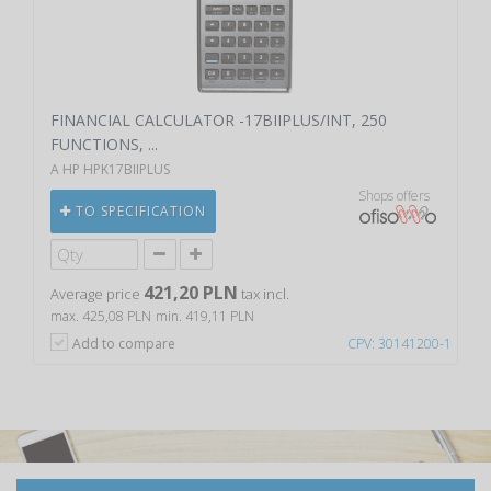
FINANCIAL CALCULATOR -17BIIPLUS/INT, 250
FUNCTIONS, ...
A HP HPK17BIIPLUS
Shops offers
TO SPECIFICATION
421,20 PLN
Average price
tax incl.
max. 425,08 PLN
min. 419,11 PLN
Add to compare
CPV: 30141200-1