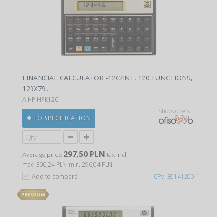
FINANCIAL CALCULATOR -12C/INT, 120 FUNCTIONS,
129X79...
A HP HPK12C
Shops offers
TO SPECIFICATION
297,50 PLN
Average price
tax incl.
max. 300,24 PLN
min. 296,04 PLN
Add to compare
CPV: 30141200-1