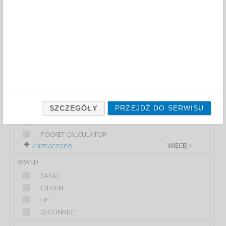
FILTRY
WIĘCEJ
CLASS
PREMIUM
STANDARD
PRODUCT
FINANCIAL CALCULATOR
SZCZEGÓŁY
PRZEJDŹ DO SERWISU
GRAPHING CALCULATOR
OFFICE CALCULATOR
POCKET CALCULATOR
Zaznaczono
WIĘCEJ
BRAND
CASIO
CITIZEN
HP
Q-CONNECT