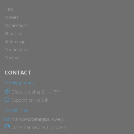
Help
Movies
My account
About us
Referencje
Cooperation
Contact
CONTACT
Working hours
00
00
Office, live chat 8
- 17
Support online 24h
Michał Troc
m.troc@przetargibiurowe.pl
Customer service, IT support.