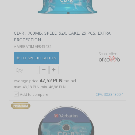
CD-R , 700MB, SPEED 52X, CAKE, 25 PCS, EXTRA
PROTECTION
A VERBATIM VER43432
Shops offers
TO SPECIFICATION
47,52 PLN
Average price
tax incl.
max. 48,18 PLN
min. 46,86 PLN
Add to compare
CPV: 30234300-1