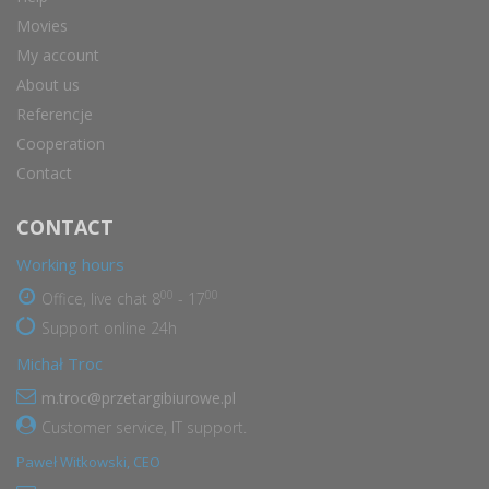
Movies
My account
About us
Referencje
Cooperation
Contact
CONTACT
Working hours
00
00
Office, live chat 8
- 17
Support online 24h
Michał Troc
m.troc@przetargibiurowe.pl
Customer service, IT support.
Paweł Witkowski, CEO