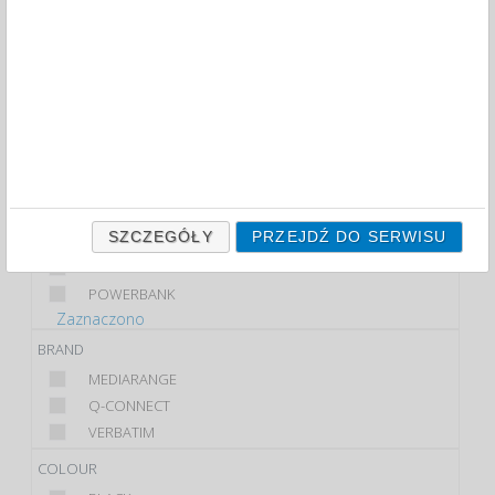
FILTRY
WIĘCEJ
CLASS
PREMIUM
STANDARD
PRODUCT
CD-R 700MB
SZCZEGÓŁY
PRZEJDŹ DO SERWISU
DVD+R 4.7GB
DVD-R 4.7GB
POWERBANK
Zaznaczono
BRAND
MEDIARANGE
Q-CONNECT
VERBATIM
COLOUR