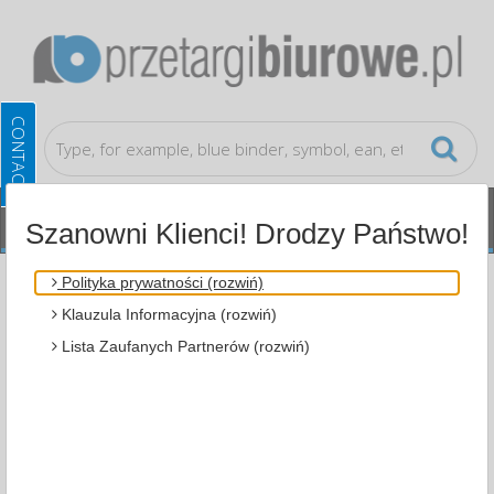
Szanowni Klienci! Drodzy Państwo!
Computer accessories
Data carriers
Polityka prywatności (rozwiń)
Klauzula Informacyjna (rozwiń)
ALL CATEGORIES
Lista Zaufanych Partnerów (rozwiń)
MOST POPULAR
COMPUTER ACCESSORIES
DATA CARRIERS (4)