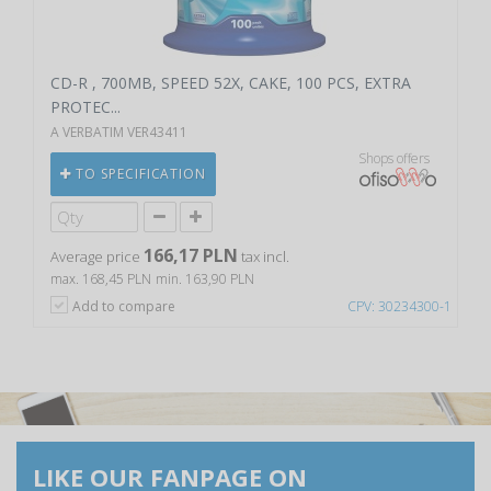
CD-R , 700MB, SPEED 52X, CAKE, 100 PCS, EXTRA
PROTEC...
A VERBATIM VER43411
Shops offers
TO SPECIFICATION
166,17 PLN
Average price
tax incl.
max. 168,45 PLN
min. 163,90 PLN
Add to compare
CPV: 30234300-1
LIKE OUR FANPAGE ON