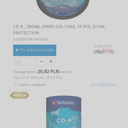
CD-R , 700MB, SPEED 52X, CAKE, 10 PCS, EXTRA
PROTECTION
A VERBATIM VER43437
Shops offers
TO SPECIFICATION
20,82 PLN
Average price
tax incl.
max. 21,11 PLN
min. 20,53 PLN
Add to compare
CPV: 30234300-1