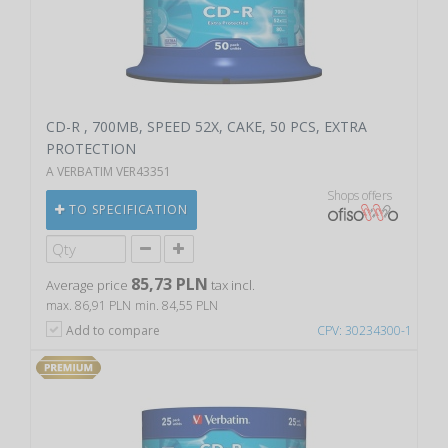
CD-R , 700MB, SPEED 52X, CAKE, 50 PCS, EXTRA
PROTECTION
A VERBATIM VER43351
Shops offers
TO SPECIFICATION
85,73 PLN
Average price
tax incl.
max. 86,91 PLN
min. 84,55 PLN
Add to compare
CPV: 30234300-1