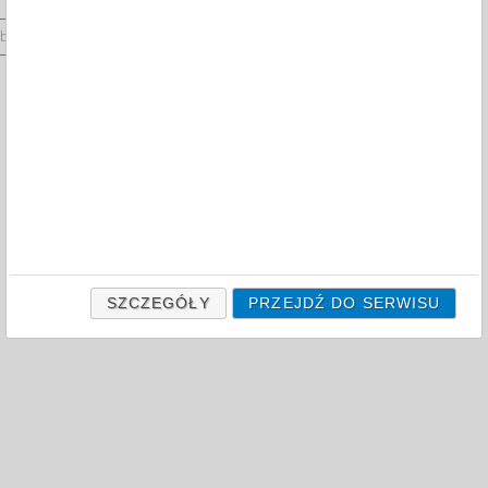
compare
products
 by:
12
products
on page
SZCZEGÓŁY
PRZEJDŹ DO SERWISU