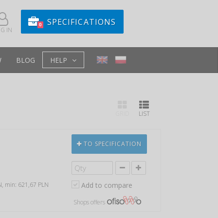
SPECIFICATIONS
0
G IN
W
BLOG
HELP
GRID
LIST
TO SPECIFICATION
LN, min: 621,67 PLN
Add to compare
Shops offers