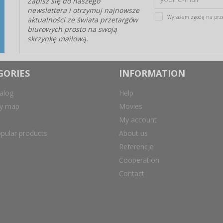
Zapisz się do naszego
newslettera i otrzymuj najnowsze
Wyrażam zgodę na prz
aktualności ze świata przetargów
biurowych prosto na swoją
skrzynkę mailową.
GORIES
INFORMATION
alog
Help
ry map
Movies
My account
pular products
About us
Referencje
Cooperation
Contact