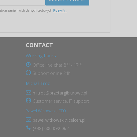
etwarzanie moich danych osobowych
Rozwiń...
CONTACT
Working hours
00
00
Office, live chat 8
- 17
Support online 24h
Michał Troc
m.troc@przetargibiurowe.pl
Customer service, IT support.
Paweł Witkowski, CEO
pawel.witkowski@celcen.pl
(+48) 600 092 062