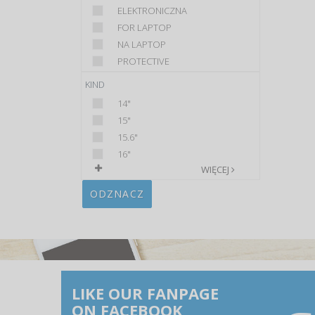
ELEKTRONICZNA
FOR LAPTOP
NA LAPTOP
PROTECTIVE
KIND
14"
15"
15.6"
16"
WIĘCEJ
ODZNACZ
LIKE OUR FANPAGE
ON FACEBOOK