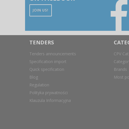
JOIN US!
TENDERS
CATE
Tenders announcements
CPV Cat
Specification import
Catego
Quick specification
Brands
Blog
Most po
Regulation
Polityka prywatności
Klauzula Informacyjna