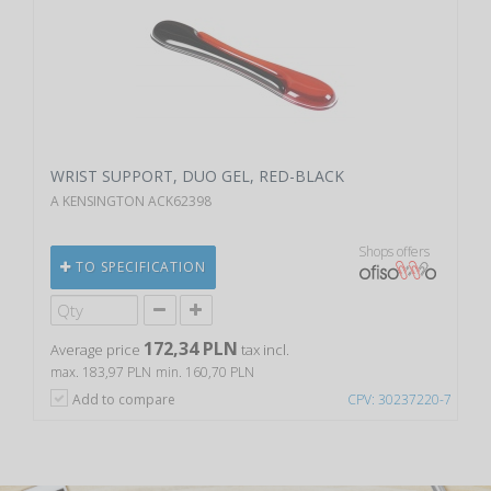
WRIST SUPPORT, DUO GEL, RED-BLACK
A KENSINGTON ACK62398
Shops offers
TO SPECIFICATION
172,34 PLN
Average price
tax incl.
max. 183,97 PLN
min. 160,70 PLN
Add to compare
CPV: 30237220-7