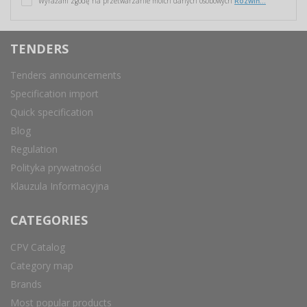
Wyrażam zgodę na przetwarzanie moich danych osobowych
Rozwiń...
TENDERS
Tenders announcements
Specification import
Quick specification
Blog
Regulation
Polityka prywatności
Klauzula Informacyjna
CATEGORIES
CPV Catalog
Category map
Brands
Most popular products