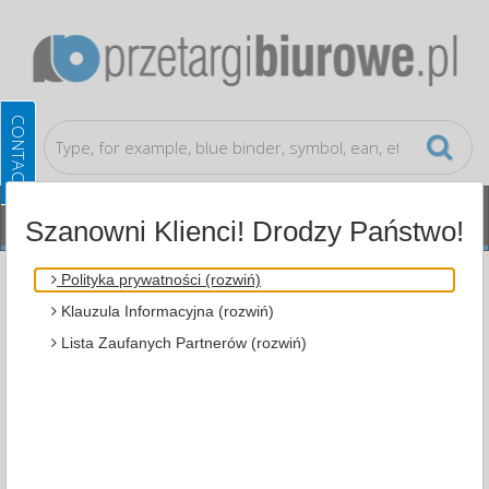
Szanowni Klienci! Drodzy Państwo!
Computer accessories
Ergonomics
Polityka prywatności (rozwiń)
Klauzula Informacyjna (rozwiń)
ALL CATEGORIES
Lista Zaufanych Partnerów (rozwiń)
MOST POPULAR
COMPUTER ACCESSORIES
ERGONOMICS (2)