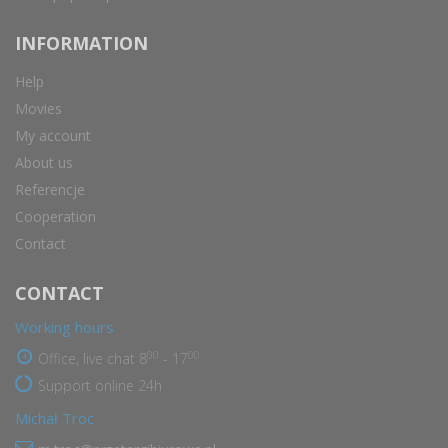
INFORMATION
Help
Movies
My account
About us
Referencje
Cooperation
Contact
CONTACT
Working hours
00
00
Office, live chat 8
- 17
Support online 24h
Michał Troc