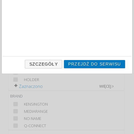
FILTRY
WIĘCEJ
CLASS
PREMIUM
STANDARD
PRODUCT
PODKŁADKA POD...
SZCZEGÓŁY
PRZEJDŹ DO SERWISU
BACK SUPPORT
FOOTREST
HOLDER
Zaznaczono
WIĘCEJ
BRAND
KENSINGTON
MEDIARANGE
NO NAME
Q-CONNECT