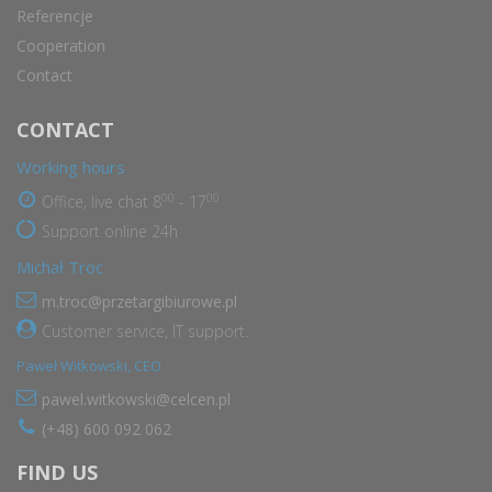
Referencje
Cooperation
Contact
CONTACT
Working hours
00
00
Office, live chat 8
- 17
Support online 24h
Michał Troc
m.troc@przetargibiurowe.pl
Customer service, IT support.
Paweł Witkowski, CEO
pawel.witkowski@celcen.pl
(+48) 600 092 062
FIND US