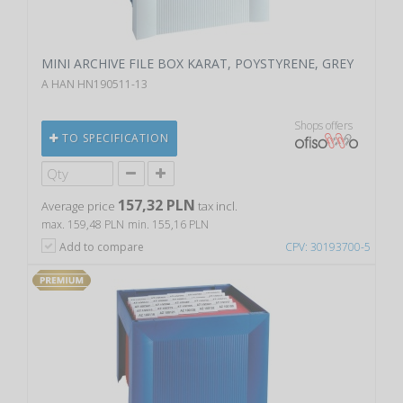
MINI ARCHIVE FILE BOX KARAT, POYSTYRENE, GREY
A HAN HN190511-13
Shops offers
TO SPECIFICATION
157,32 PLN
Average price
tax incl.
max. 159,48 PLN
min. 155,16 PLN
Add to compare
CPV: 30193700-5