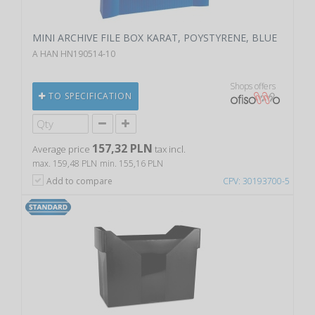
MINI ARCHIVE FILE BOX KARAT, POYSTYRENE, BLUE
A HAN HN190514-10
Shops offers
TO SPECIFICATION
157,32 PLN
Average price
tax incl.
max. 159,48 PLN
min. 155,16 PLN
Add to compare
CPV: 30193700-5