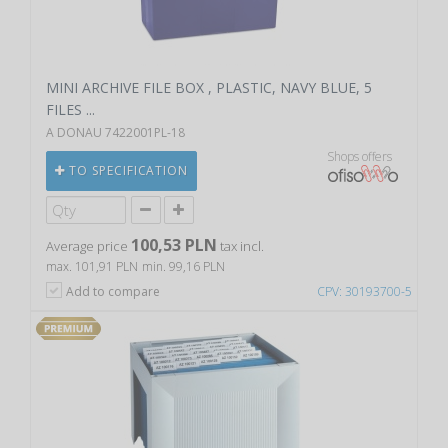
MINI ARCHIVE FILE BOX , PLASTIC, NAVY BLUE, 5
FILES ...
A DONAU 7422001PL-18
Shops offers
TO SPECIFICATION
100,53 PLN
Average price
tax incl.
max. 101,91 PLN
min. 99,16 PLN
Add to compare
CPV: 30193700-5