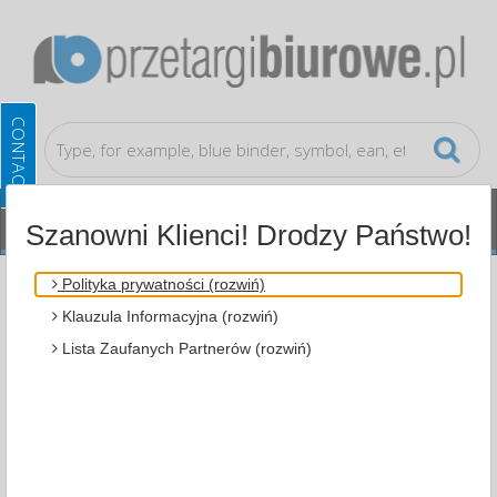
Szanowni Klienci! Drodzy Państwo!
Document archiving
Small Archive File Boxes and
Polityka prywatności (rozwiń)
Index Card Systems
Klauzula Informacyjna (rozwiń)
Lista Zaufanych Partnerów (rozwiń)
ALL CATEGORIES
MOST POPULAR
DOCUMENT ARCHIVING