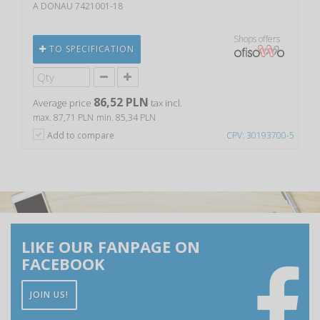
A DONAU 7421001-18
Shops offers
TO SPECIFICATION
86,52 PLN
Average price
tax incl.
max. 87,71 PLN
min. 85,34 PLN
Add to compare
CPV: 30193700-5
LIKE OUR FANPAGE ON
FACEBOOK
JOIN US!