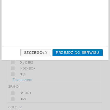
SMALL ARCHIVE FILE BOXES AND INDEX CARD
SYSTEMS (10)
FILTRY
WIĘCEJ
CLASS
PREMIUM
STANDARD
PRODUCT
SZCZEGÓŁY
PRZEJDŹ DO SERWISU
MINI ARCHIVE
DIVIDERS
INDEX BOX
N/D
Zaznaczono
BRAND
DONAU
HAN
COLOUR