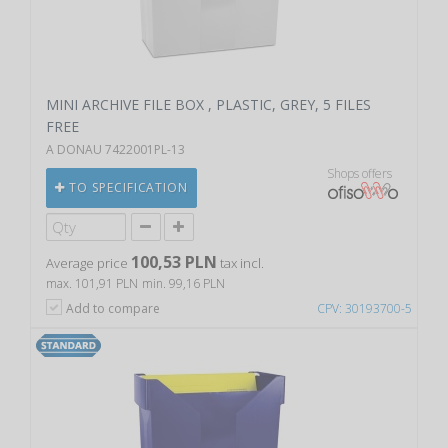
MINI ARCHIVE FILE BOX , PLASTIC, GREY, 5 FILES
FREE
A DONAU 7422001PL-13
Shops offers
TO SPECIFICATION
100,53 PLN
Average price
tax incl.
max. 101,91 PLN
min. 99,16 PLN
Add to compare
CPV: 30193700-5