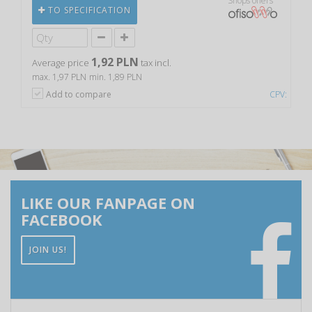
Shops offers
TO SPECIFICATION
1,92 PLN
Average price
tax incl.
max. 1,97 PLN
min. 1,89 PLN
Add to compare
CPV:
LIKE OUR FANPAGE ON
FACEBOOK
JOIN US!