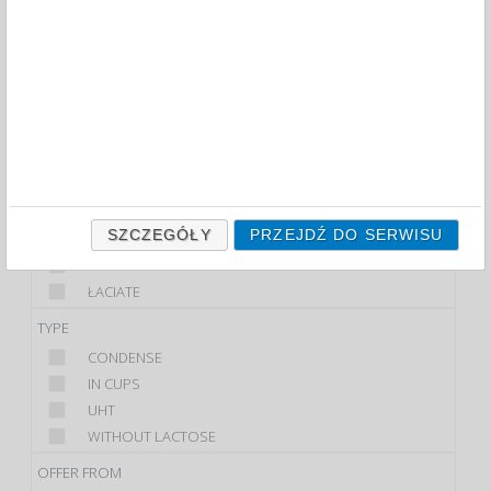
FILTRY
PRODUCT
CREAM
MILK
BRAND
GOSTYŃ
SZCZEGÓŁY
PRZEJDŹ DO SERWISU
MLECZARNIA
POLMLEK
ŁACIATE
TYPE
CONDENSE
IN CUPS
UHT
WITHOUT LACTOSE
OFFER FROM