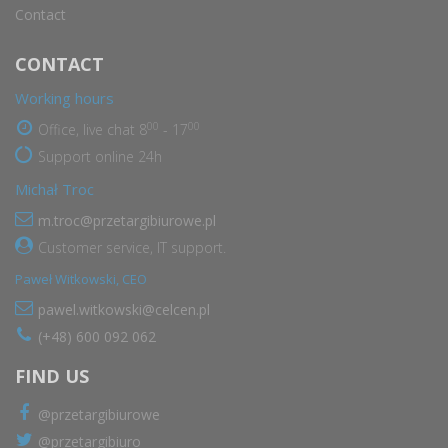
Contact
CONTACT
Working hours
00
00
Office, live chat 8
- 17
Support online 24h
Michał Troc
m.troc@przetargibiurowe.pl
Customer service, IT support.
Paweł Witkowski, CEO
pawel.witkowski@celcen.pl
(+48) 600 092 062
FIND US
@przetargibiurowe
@przetargibiuro