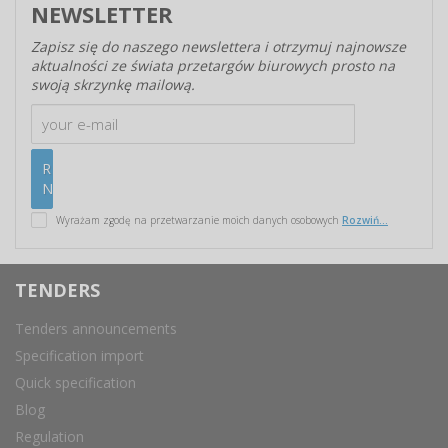
NEWSLETTER
Zapisz się do naszego newslettera i otrzymuj najnowsze
aktualności ze świata przetargów biurowych prosto na
swoją skrzynkę mailową.
Wyrażam zgodę na przetwarzanie moich danych osobowych
Rozwiń...
TENDERS
Tenders announcements
Specification import
Quick specification
Blog
Regulation