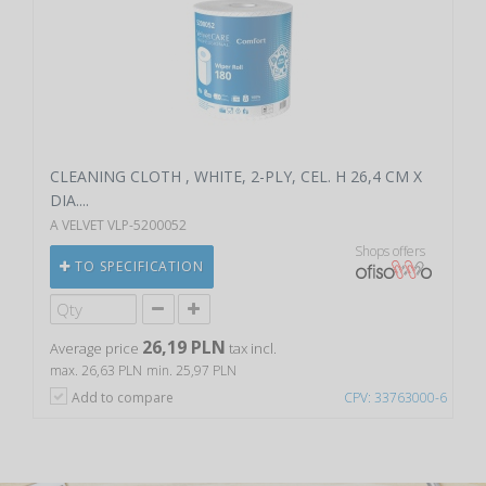
CLEANING CLOTH , WHITE, 2-PLY, CEL. H 26,4 CM X
DIA....
A VELVET VLP-5200052
Shops offers
TO SPECIFICATION
26,19 PLN
Average price
tax incl.
max. 26,63 PLN
min. 25,97 PLN
Add to compare
CPV: 33763000-6