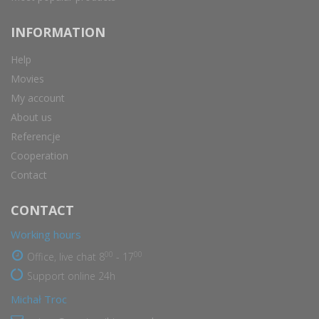
INFORMATION
Help
Movies
My account
About us
Referencje
Cooperation
Contact
CONTACT
Working hours
00
00
Office, live chat 8
- 17
Support online 24h
Michał Troc