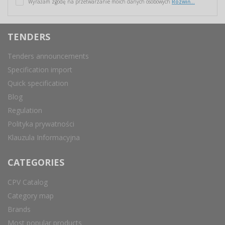
Wyrażam zgodę na przetwarzanie moich danych osobowych
Rozwiń...
TENDERS
Tenders announcements
Specification import
Quick specification
Blog
Regulation
Polityka prywatności
Klauzula Informacyjna
CATEGORIES
CPV Catalog
Category map
Brands
Most popular products