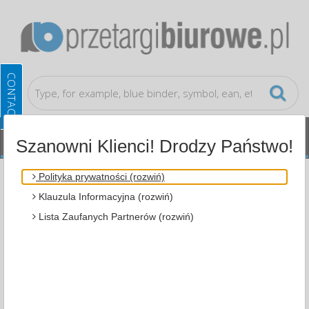
Szanowni Klienci! Drodzy Państwo!
Cleaning and janitorial supplies and dispensers
Polityka prywatności (rozwiń)
Paper Towels and Dispensers
Klauzula Informacyjna (rozwiń)
Lista Zaufanych Partnerów (rozwiń)
ALL CATEGORIES
MOST POPULAR
CLEANING AND JANITORIAL SUPPLIES AND
DISPENSERS