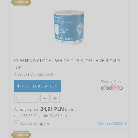
CLEANING CLOTH , WHITE, 2-PLY, CEL. H 26,4 CM X
DIA....
A VELVET VLP-5200050
Shops offers
TO SPECIFICATION
34,91 PLN
Average price
tax incl.
max. 35,50 PLN
min. 34,61 PLN
Add to compare
CPV: 33763000-6