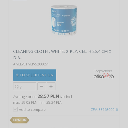
CLEANING CLOTH , WHITE, 2-PLY, CEL. H 26,4 CM X
DIA....
A VELVET VLP-5200051
Shops offers
TO SPECIFICATION
28,57 PLN
Average price
tax incl.
max. 29,03 PLN
min. 28,34 PLN
Add to compare
CPV: 33763000-6