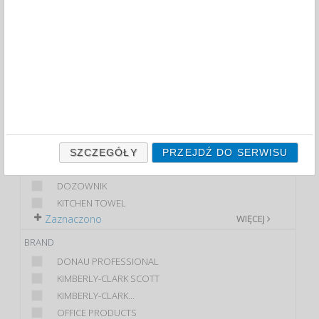
PAPER TOWELS AND DISPENSERS (3)
FILTRY
WIĘCEJ
CLASS
ECONOMIC
PREMIUM
PRODUCT
CZYŚCIWO PRZEMYSŁOWE
SZCZEGÓŁY
PRZEJDŹ DO SERWISU
DISPENSER
DOZOWNIK
KITCHEN TOWEL
Zaznaczono
WIĘCEJ
BRAND
DONAU PROFESSIONAL
KIMBERLY-CLARK SCOTT
KIMBERLY-CLARK...
OFFICE PRODUCTS