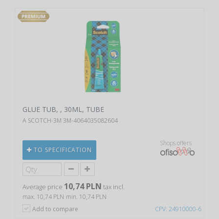
GLUE TUB, , 30ML, TUBE
A SCOTCH-3M 3M-4064035082604
Shops offers
TO SPECIFICATION
10,74 PLN
Average price
tax incl.
max. 10,74 PLN
min. 10,74 PLN
Add to compare
CPV: 24910000-6