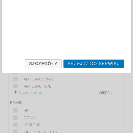
FILTRY
WIĘCEJ
CLASS
ECONOMIC
PREMIUM
STANDARD
PRODUCT
SZCZEGÓŁY
PRZEJDŹ DO SERWISU
UNIVERSAL GLUE
ADHESIVE PUTTY
ADHESIVE SPRAY
ADHESIVE TAPE
Zaznaczono
WIĘCEJ
BRAND
APLI
DONAU
KEYROAD
OFFICE PRODUCTS