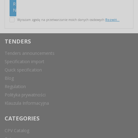
Wyrażam zgodę na przetwarzanie moich danych osobowych
Rozwiń...
TENDERS
Tenders announcements
Specification import
Quick specification
Blog
Regulation
Polityka prywatności
Klauzula Informacyjna
CATEGORIES
CPV Catalog