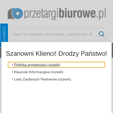
Szanowni Klienci! Drodzy Państwo!
Small office accessories
Glues
Polityka prywatności (rozwiń)
Klauzula Informacyjna (rozwiń)
ALL CATEGORIES
Lista Zaufanych Partnerów (rozwiń)
MOST POPULAR
SMALL OFFICE ACCESSORIES
GLUES (1)