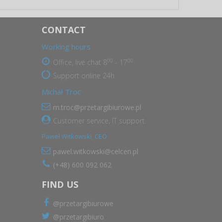
CONTACT
Working hours
00
00
Office, live chat 8
- 17
Support online 24h
Michał Troc
m.troc@przetargibiurowe.pl
Customer service, IT support.
Paweł Witkowski, CEO
pawel.witkowski@celcen.pl
(+48) 600 092 062
FIND US
@przetargibiurowe
@przetargibiuro