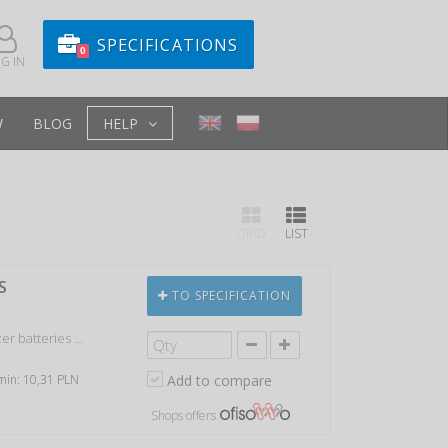
SPECIFICATIONS
0
G IN
W
BLOG
HELP
GRID
LIST
S
TO SPECIFICATION
r batteries ...
 min: 10,31 PLN
Add to compare
Shops offers