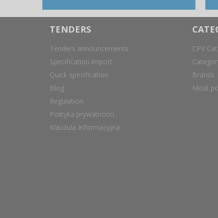
TENDERS
CATE
Tenders announcements
CPV Cat
Specification import
Catego
Quick specification
Brands
Blog
Most po
Regulation
Polityka prywatności
Klauzula Informacyjna