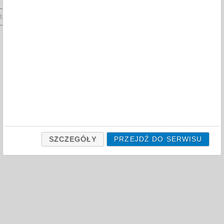
compare
products
 by:
12
products
on page
SZCZEGÓŁY
PRZEJDŹ DO SERWISU