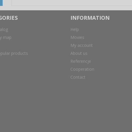
GORIES
INFORMATION
alog
Help
ry map
Movies
My account
pular products
About us
Referencje
Cooperation
Contact