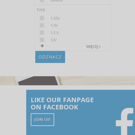
GREEN
TYPE
1,55V
1,5V
1.2 V
12V
WIĘCEJ
ODZNACZ
LIKE OUR FANPAGE
ON FACEBOOK
JOIN US!