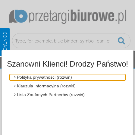
Szanowni Klienci! Drodzy Państwo!
Presentation
Display Cases
Polityka prywatności (rozwiń)
Klauzula Informacyjna (rozwiń)
ALL CATEGORIES
Lista Zaufanych Partnerów (rozwiń)
MOST POPULAR
PRESENTATION
DISPLAY CASES (5)