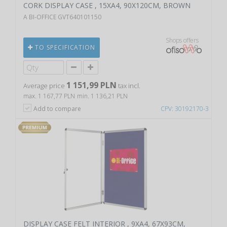
CORK DISPLAY CASE , 15XA4, 90X120CM, BROWN
A BI-OFFICE GVT640101150
Shops offers
TO SPECIFICATION
1 151,99 PLN
Average price
tax incl.
max. 1 167,77 PLN
min. 1 136,21 PLN
Add to compare
CPV: 30192170-3
DISPLAY CASE FELT INTERIOR , 9XA4, 67X93CM,