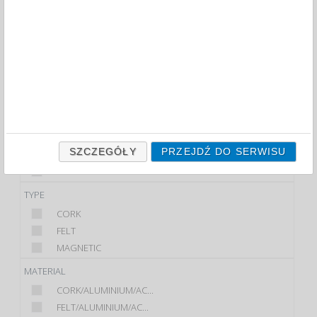
FILTRY
WIĘCEJ
BRAND
BI-OFFICE
NOBO
COLOUR
BLUE
SZCZEGÓŁY
PRZEJDŹ DO SERWISU
BROWN
WHITE
TYPE
CORK
FELT
MAGNETIC
MATERIAL
CORK/ALUMINIUM/AC...
FELT/ALUMINIUM/AC...