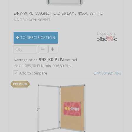
DRY-WIPE MAGNETIC DISPLAY , 4XA4, WHITE
A NOBO ACN1902557
Shops offers
TO SPECIFICATION
992,30 PLN
Average price
tax incl.
max. 1 089,98 PLN
min. 936,80 PLN
Add to compare
CPV: 30192170-3