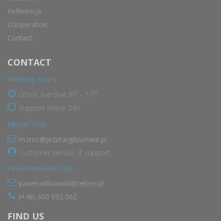
Referencje
Cooperation
Contact
CONTACT
Working hours
00
00
Office, live chat 8
- 17
Support online 24h
Michał Troc
m.troc@przetargibiurowe.pl
Customer service, IT support.
Paweł Witkowski, CEO
pawel.witkowski@celcen.pl
(+48) 600 092 062
FIND US