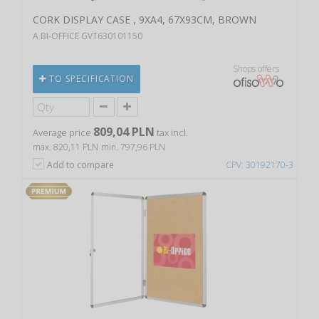
CORK DISPLAY CASE , 9XA4, 67X93CM, BROWN
A BI-OFFICE GVT630101150
Shops offers
TO SPECIFICATION
809,04 PLN
Average price
tax incl.
max. 820,11 PLN
min. 797,96 PLN
Add to compare
CPV: 30192170-3