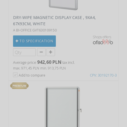
DRY-WIPE MAGNETIC DISPLAY CASE , 9XA4,
67X93CM, WHITE
A BI-OFFICE GVT630109150
Shops offers
TO SPECIFICATION
942,60 PLN
Average price
tax incl.
max. 971,45 PLN
min. 913,75 PLN
Add to compare
CPV: 30192170-3