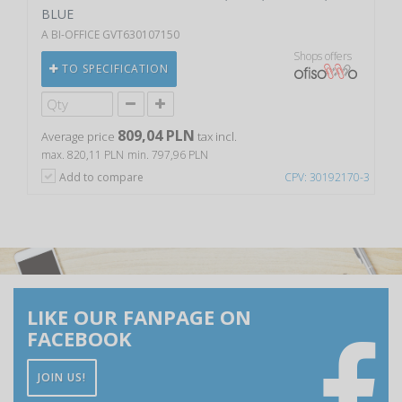
BLUE
A BI-OFFICE GVT630107150
Shops offers
TO SPECIFICATION
809,04 PLN
Average price
tax incl.
max. 820,11 PLN
min. 797,96 PLN
Add to compare
CPV: 30192170-3
LIKE OUR FANPAGE ON
FACEBOOK
JOIN US!