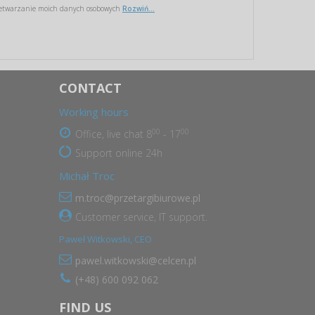
etwarzanie moich danych osobowych
Rozwiń...
CONTACT
Working hours
00
00
Office, live chat 8
- 17
Support online 24h
Michał Troc
m.troc@przetargibiurowe.pl
Customer service, IT support.
Paweł Witkowski, CEO
pawel.witkowski@celcen.pl
(+48) 600 092 062
FIND US