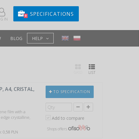
SPECIFICATIONS
0
G IN
W
BLOG
HELP
GRID
LIST
 A4, CRISTAL,
TO SPECIFICATION
ne film with a
edge crystalline,
Add to compare
Shops offers
n: 0,58 PLN