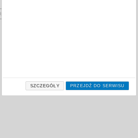
compare
products
 by:
12
products
on page
SZCZEGÓŁY
PRZEJDŹ DO SERWISU