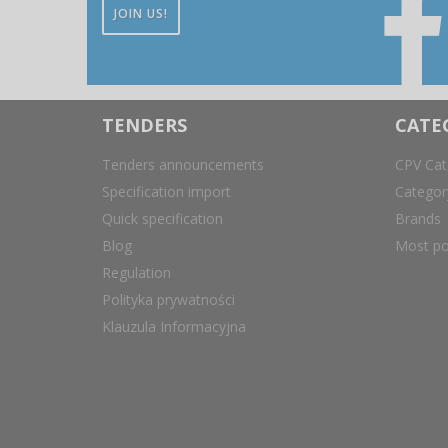
JOIN US!
TENDERS
CATE
Tenders announcements
CPV Cat
Specification import
Catego
Quick specification
Brands
Blog
Most po
Regulation
Polityka prywatności
Klauzula Informacyjna