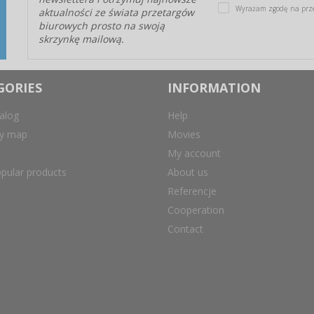
Wyrażam zgodę na prz
aktualności ze świata przetargów
biurowych prosto na swoją
skrzynkę mailową.
GORIES
INFORMATION
alog
Help
ry map
Movies
My account
pular products
About us
Referencje
Cooperation
Contact