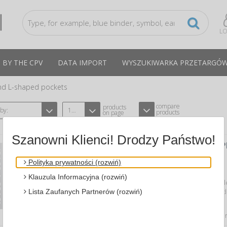
LO
 BY THE CPV
DATA IMPORT
WYSZUKIWARKA PRZETARGÓ
nd L-shaped pockets
compare
products
 by:
12
products
on page
Szanowni Klienci! Drodzy Państwo!
PUNCHED POCKETS FOR PHOTOS , PP,
60 MICRON
Polityka prywatności (rozwiń)
A DONAU 1717001PL-00
CPV:30192500-6
Klauzula Informacyjna (rozwiń)
made of smooth ecological polypropyle
thickness of 60μm specially reinforced 
Lista Zaufanych Partnerów (rozwiń)
transparent...
Average price
0,58 PLN
tax incl., max: 0,58 PLN, mi