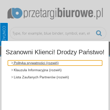
Szanowni Klienci! Drodzy Państwo!
Cleaning, Protection, Shipment
Coats
Polityka prywatności (rozwiń)
Klauzula Informacyjna (rozwiń)
ALL CATEGORIES
Lista Zaufanych Partnerów (rozwiń)
MOST POPULAR
FILTRY
WIĘCEJ
Zakres cenowy