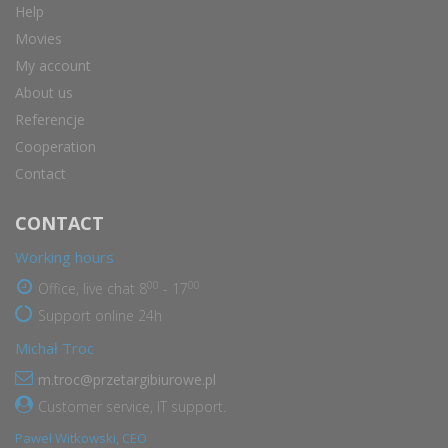
Help
Movies
My account
About us
Referencje
Cooperation
Contact
CONTACT
Working hours
00
00
Office, live chat 8
- 17
Support online 24h
Michał Troc
m.troc@przetargibiurowe.pl
Customer service, IT support.
Paweł Witkowski, CEO