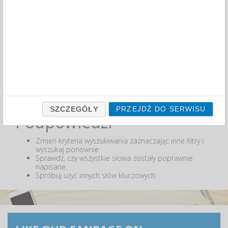
MIN:
MAX:
ODZNACZ
Nie odnaleziono produktów wg przyjętych kryteriów
lub podana fraza "" nie została odnaleziona.
SZCZEGÓŁY
PRZEJDŹ DO SERWISU
Podpowiedzi
Zmień kryteria wyszukiwania zaznaczając inne filtry i
wyszukaj ponownie
Sprawdź, czy wszystkie słowa zostały poprawnie
napisane.
Spróbuj użyć innych słów kluczowych.