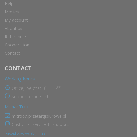
Help
Movies
My account
About us
Referencje
Cooperation
Contact
CONTACT
Working hours
00
00
Office, live chat 8
- 17
Support online 24h
Michał Troc
m.troc@przetargibiurowe.pl
Customer service, IT support.
Paweł Witkowski, CEO