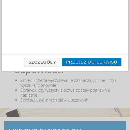
MIN:
MAX:
ODZNACZ
Nie odnaleziono produktów wg przyjętych kryteriów
lub podana fraza "" nie została odnaleziona.
SZCZEGÓŁY
PRZEJDŹ DO SERWISU
Podpowiedzi
Zmień kryteria wyszukiwania zaznaczając inne filtry i
wyszukaj ponownie
Sprawdź, czy wszystkie słowa zostały poprawnie
napisane.
Spróbuj użyć innych słów kluczowych.