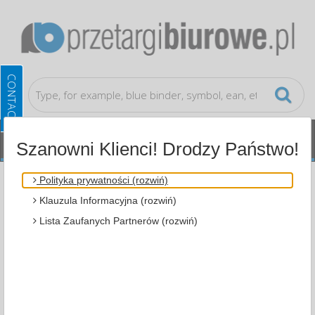
Szanowni Klienci! Drodzy Państwo!
Cleaning, Protection, Shipment
Hooks
Polityka prywatności (rozwiń)
Klauzula Informacyjna (rozwiń)
ALL CATEGORIES
Lista Zaufanych Partnerów (rozwiń)
MOST POPULAR
FILTRY
WIĘCEJ
Zakres cenowy