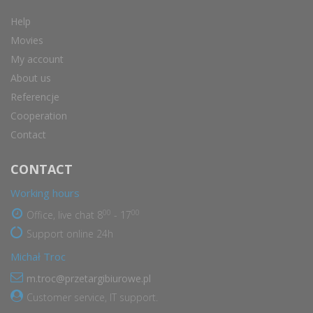
Help
Movies
My account
About us
Referencje
Cooperation
Contact
CONTACT
Working hours
00
00
Office, live chat 8
- 17
Support online 24h
Michał Troc
m.troc@przetargibiurowe.pl
Customer service, IT support.