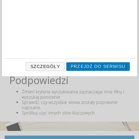
Zakres cenowy
MIN:
MAX:
ODZNACZ
Nie odnaleziono produktów wg przyjętych kryteriów
lub podana fraza "" nie została odnaleziona.
SZCZEGÓŁY
PRZEJDŹ DO SERWISU
Podpowiedzi
Zmień kryteria wyszukiwania zaznaczając inne filtry i
wyszukaj ponownie
Sprawdź, czy wszystkie słowa zostały poprawnie
napisane.
Spróbuj użyć innych słów kluczowych.