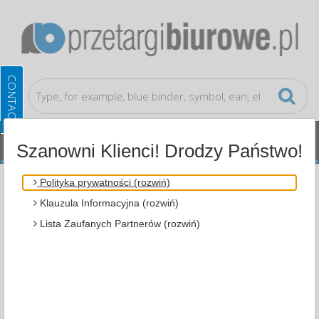
Szanowni Klienci! Drodzy Państwo!
Cleaning, Protection, Shipment
Protective
Polityka prywatności (rozwiń)
Helmets
Klauzula Informacyjna (rozwiń)
Lista Zaufanych Partnerów (rozwiń)
ALL CATEGORIES
MOST POPULAR
FILTRY
WIĘCEJ