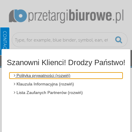
Szanowni Klienci! Drodzy Państwo!
Consummables
Cartridges for laser
Polityka prywatności (rozwiń)
Klauzula Informacyjna (rozwiń)
ALL CATEGORIES
Lista Zaufanych Partnerów (rozwiń)
MOST POPULAR
FILTRY
WIĘCEJ
Zakres cenowy