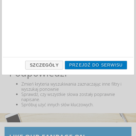
MIN:
MAX:
ODZNACZ
Nie odnaleziono produktów wg przyjętych kryteriów
lub podana fraza "" nie została odnaleziona.
SZCZEGÓŁY
PRZEJDŹ DO SERWISU
Podpowiedzi
Zmień kryteria wyszukiwania zaznaczając inne filtry i
wyszukaj ponownie
Sprawdź, czy wszystkie słowa zostały poprawnie
napisane.
Spróbuj użyć innych słów kluczowych.