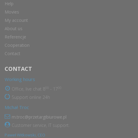
Help
Movies
My account
About us
Referencje
Cooperation
Contact
CONTACT
Working hours
00
00
Office, live chat 8
- 17
Support online 24h
Michał Troc
m.troc@przetargibiurowe.pl
Customer service, IT support.
Paweł Witkowski, CEO