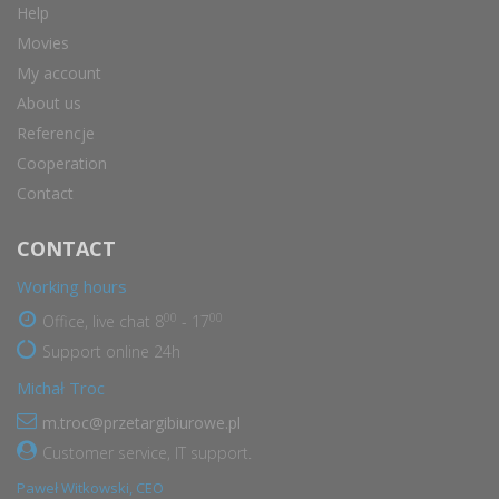
Help
Movies
My account
About us
Referencje
Cooperation
Contact
CONTACT
Working hours
00
00
Office, live chat 8
- 17
Support online 24h
Michał Troc
m.troc@przetargibiurowe.pl
Customer service, IT support.
Paweł Witkowski, CEO