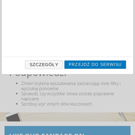
MIN:
MAX:
ODZNACZ
Nie odnaleziono produktów wg przyjętych kryteriów
lub podana fraza "" nie została odnaleziona.
SZCZEGÓŁY
PRZEJDŹ DO SERWISU
Podpowiedzi
Zmień kryteria wyszukiwania zaznaczając inne filtry i
wyszukaj ponownie
Sprawdź, czy wszystkie słowa zostały poprawnie
napisane.
Spróbuj użyć innych słów kluczowych.