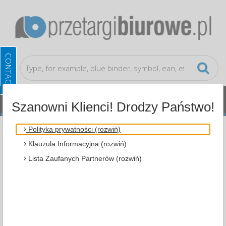
Szanowni Klienci! Drodzy Państwo!
Document archiving
Desktop Filing Drawers
Polityka prywatności (rozwiń)
Klauzula Informacyjna (rozwiń)
ALL CATEGORIES
Lista Zaufanych Partnerów (rozwiń)
MOST POPULAR
FILTRY
WIĘCEJ
Zakres cenowy