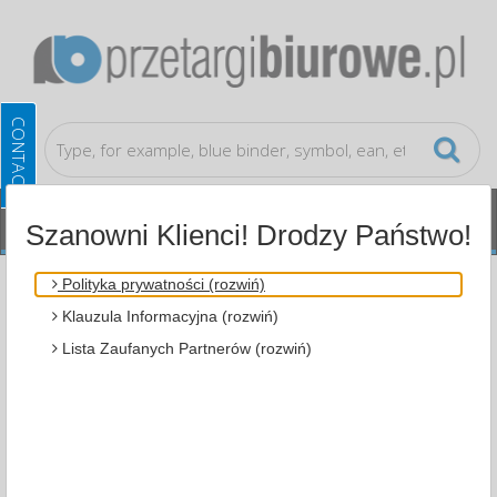
Szanowni Klienci! Drodzy Państwo!
Document archiving
Labels for binder
Polityka prywatności (rozwiń)
Klauzula Informacyjna (rozwiń)
ALL CATEGORIES
Lista Zaufanych Partnerów (rozwiń)
MOST POPULAR
FILTRY
WIĘCEJ
Zakres cenowy