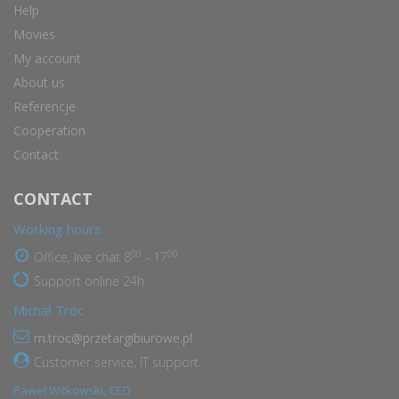
Help
Movies
My account
About us
Referencje
Cooperation
Contact
CONTACT
Working hours
00
00
Office, live chat 8
- 17
Support online 24h
Michał Troc
m.troc@przetargibiurowe.pl
Customer service, IT support.
Paweł Witkowski, CEO