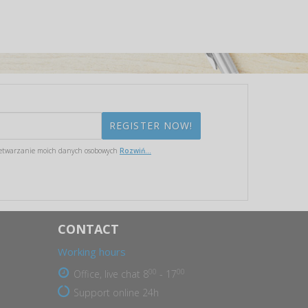
etwarzanie moich danych osobowych
Rozwiń...
CONTACT
Working hours
00
00
Office, live chat 8
- 17
Support online 24h