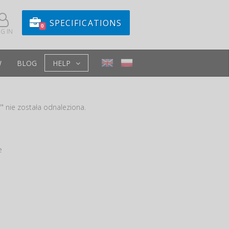
SPECIFICATIONS
0
G IN
W
BLOG
HELP
" nie została odnaleziona.
e