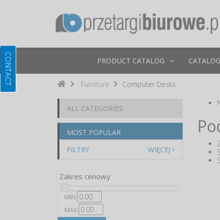
PRODUCT CATALOG
CATALOG
Furniture
Computer Desks
ALL CATEGORIES
Po
MOST POPULAR
FILTRY
WIĘCEJ
Zakres cenowy
MIN:
MAX: