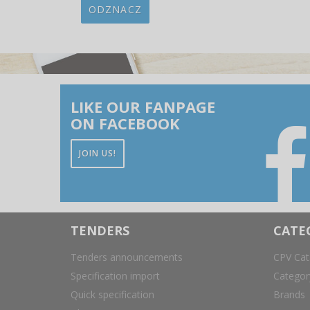
ODZNACZ
LIKE OUR FANPAGE
ON FACEBOOK
JOIN US!
TENDERS
CATE
Tenders announcements
CPV Cat
Specification import
Catego
Quick specification
Brands