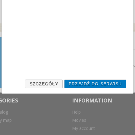
NEWSLETTER
Zapisz się do naszego
newslettera i otrzymuj najnowsze
Wyrażam zgodę na prz
aktualności ze świata przetargów
biurowych prosto na swoją
skrzynkę mailową.
SZCZEGÓŁY
PRZEJDŹ DO SERWISU
GORIES
INFORMATION
alog
Help
ry map
Movies
My account