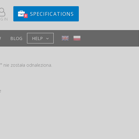
SPECIFICATIONS
0
G IN
W
BLOG
HELP
" nie została odnaleziona.
e