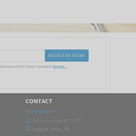
etwarzanie moich danych osobowych
Rozwiń...
CONTACT
Working hours
00
00
Office, live chat 8
- 17
Support online 24h