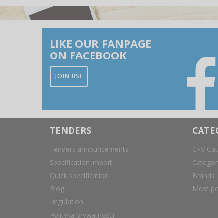
LIKE OUR FANPAGE
ON FACEBOOK
JOIN US!
TENDERS
CATE
Tenders announcements
CPV Cat
Specification import
Catego
Quick specification
Brands
Blog
Most po
Regulation
Polityka prywatności