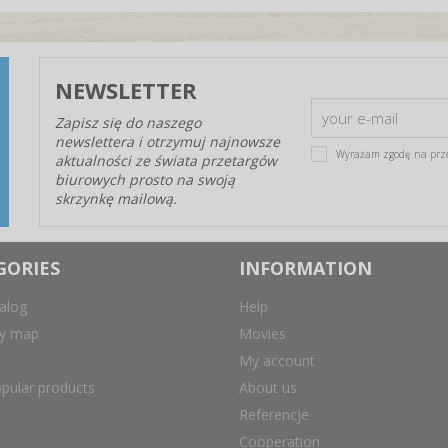
NEWSLETTER
Zapisz się do naszego
newslettera i otrzymuj najnowsze
Wyrażam zgodę na prz
aktualności ze świata przetargów
biurowych prosto na swoją
skrzynkę mailową.
GORIES
INFORMATION
alog
Help
ry map
Movies
My account
pular products
About us
Referencje
Cooperation