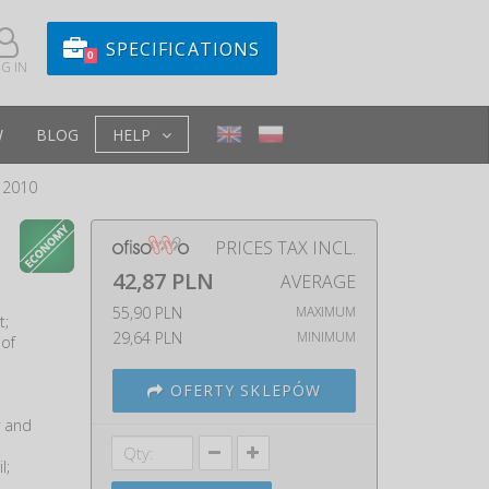
SPECIFICATIONS
0
G IN
W
BLOG
HELP
12010
PRICES TAX INCL.
42,87 PLN
AVERAGE
55,90 PLN
MAXIMUM
t;
29,64 PLN
MINIMUM
 of
OFERTY SKLEPÓW
y and
l;