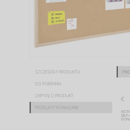
SZCZEGÓŁY PRODUKTU
PR
DO POBRANIA
ZAPYTAJ O PRODUKT
PRODUKTY POWIĄZANE
CORK NOTICE BOARD ,
THUMBTACKS (DRAWING
CORK NOTICE BOARD ,
THUMBTACKS (DRAWING
NOTI
100X50CM, WOOD FRAME,
PINS) , EXTENDED HANDLE
70X50CM, WOOD FRAME, A
PINS) OFFICE PRODUCTS,
SELF
A BI-OFFICE...
HEAD, IN A...
BI-OFFICE...
CLASSIC,...
DONA