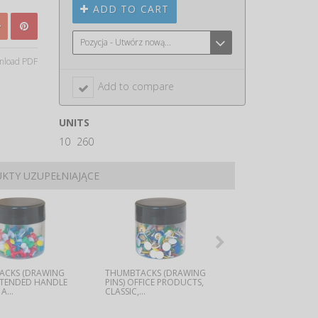
ADD TO CART
Pozycja - Utwórz nową...
load PDF
Add to compare
UNITS
10
260
KTY UZUPEŁNIAJĄCE
 BOARD ,
ACKS (DRAWING
CORK NOTICE BOARD ,
THUMBTACKS (DRAWING
CORK NOTICE BOARD ,
PUSH PINS, 100 PC
OD FRAME, A
EXTENDED HANDLE
60X45CM, WOOD FRAME, A
PINS) OFFICE PRODUCTS,
80X60CM, WOOD FRAM
PAPER BOX, A OFF
A...
BI-OFFICE...
CLASSIC,...
BI-OFFICE...
PRODUCTS...