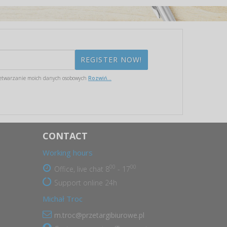
etwarzanie moich danych osobowych
Rozwiń...
CONTACT
Working hours
00
00
Office, live chat 8
- 17
Support online 24h
Michał Troc
m.troc@przetargibiurowe.pl