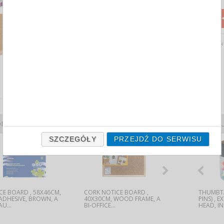
MORE INFORMATION
Down
ODUKTY ALTERNATYWNE
PRODU
SZCZEGÓŁY
PRZEJDŹ DO SERWISU
CE BOARD , 58X46CM,
PUSH PINS, 100 PCS IN
CORK NOTICE BOARD ,
THUMBTACKS (DRAWING
CORK NOTICE
THUMBT
-ADHESIVE, BROWN, A
PAPER BOX, A OFFICE
40X30CM, WOOD FRAME, A
PINS) , CLASSIC, 100PCS,
60X40CM, WO
PINS) , 
U...
PRODUCTS...
BI-OFFICE...
SILVER, A...
BI-OFFICE...
HEAD, IN 