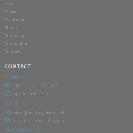
Help
Movies
My account
About us
Referencje
Cooperation
Contact
CONTACT
Working hours
00
00
Office, live chat 8
- 17
Support online 24h
Michał Troc
m.troc@przetargibiurowe.pl
Customer service, IT support.
Paweł Witkowski, CEO