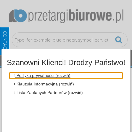
Szanowni Klienci! Drodzy Państwo!
School supplies
Boxes
Polityka prywatności (rozwiń)
Klauzula Informacyjna (rozwiń)
ALL CATEGORIES
Lista Zaufanych Partnerów (rozwiń)
MOST POPULAR
FILTRY
WIĘCEJ
Zakres cenowy