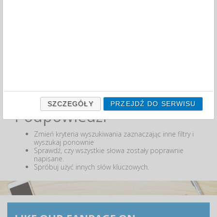
MIN:
MAX:
ODZNACZ
Nie odnaleziono produktów wg przyjętych kryteriów
lub podana fraza "" nie została odnaleziona.
SZCZEGÓŁY
PRZEJDŹ DO SERWISU
Podpowiedzi
Zmień kryteria wyszukiwania zaznaczając inne filtry i
wyszukaj ponownie
Sprawdź, czy wszystkie słowa zostały poprawnie
napisane.
Spróbuj użyć innych słów kluczowych.