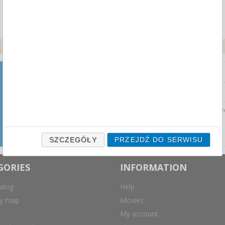
NEWSLETTER
Zapisz się do naszego
newslettera i otrzymuj najnowsze
Wyrażam zgodę na prz
aktualności ze świata przetargów
biurowych prosto na swoją
skrzynkę mailową.
SZCZEGÓŁY
PRZEJDŹ DO SERWISU
GORIES
INFORMATION
alog
Help
ry map
Movies
My account