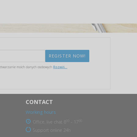
etwarzanie moich danych osobowych
Rozwiń...
CONTACT
Working hours
00
00
Office, live chat 8
- 17
Support online 24h