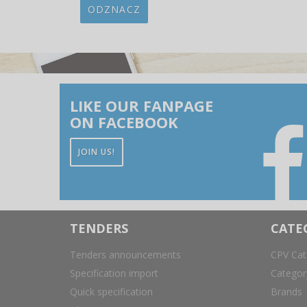
ODZNACZ
LIKE OUR FANPAGE
ON FACEBOOK
JOIN US!
TENDERS
CATE
Tenders announcements
CPV Cat
Specification import
Catego
Quick specification
Brands