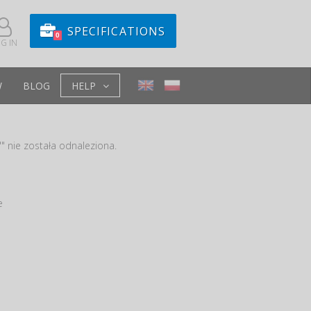
SPECIFICATIONS
0
G IN
W
BLOG
HELP
" nie została odnaleziona.
e