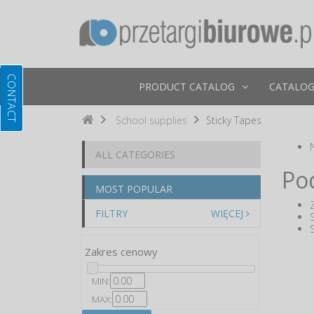
PRODUCT CATALOG
CATALOG
School supplies
Sticky Tapes
ALL CATEGORIES
Po
MOST POPULAR
FILTRY
WIĘCEJ
Zakres cenowy
MIN:
MAX: