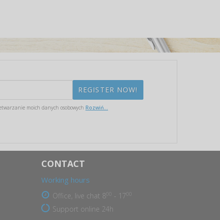
etwarzanie moich danych osobowych
Rozwiń...
CONTACT
Working hours
00
00
Office, live chat 8
- 17
Support online 24h