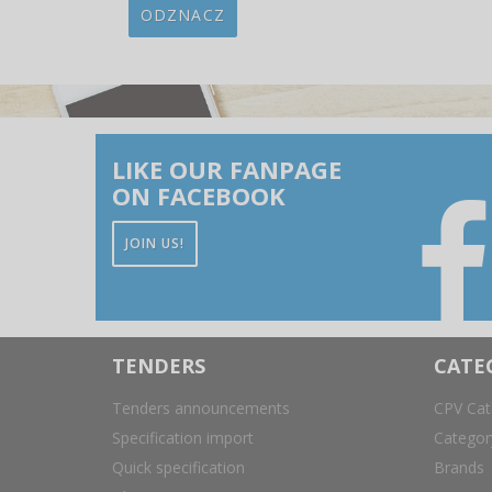
ODZNACZ
LIKE OUR FANPAGE
ON FACEBOOK
JOIN US!
TENDERS
CATE
Tenders announcements
CPV Cat
Specification import
Catego
Quick specification
Brands