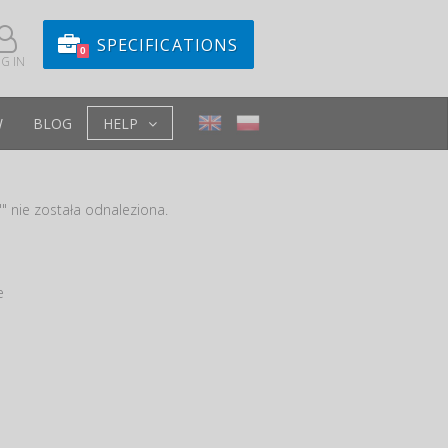
SPECIFICATIONS
0
G IN
W
BLOG
HELP
" nie została odnaleziona.
e