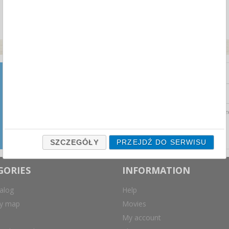
NEWSLETTER
Zapisz się do naszego
newslettera i otrzymuj najnowsze
Wyrażam zgodę na prz
aktualności ze świata przetargów
biurowych prosto na swoją
skrzynkę mailową.
SZCZEGÓŁY
PRZEJDŹ DO SERWISU
GORIES
INFORMATION
alog
Help
ry map
Movies
My account