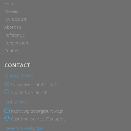
Help
Movies
My account
About us
Referencje
Cooperation
Contact
CONTACT
Working hours
00
00
Office, live chat 8
- 17
Support online 24h
Michał Troc
m.troc@przetargibiurowe.pl
Customer service, IT support.
Paweł Witkowski, CEO