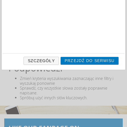
MIN:
MAX:
ODZNACZ
Nie odnaleziono produktów wg przyjętych kryteriów
lub podana fraza "" nie została odnaleziona.
SZCZEGÓŁY
PRZEJDŹ DO SERWISU
Podpowiedzi
Zmień kryteria wyszukiwania zaznaczając inne filtry i
wyszukaj ponownie
Sprawdź, czy wszystkie słowa zostały poprawnie
napisane.
Spróbuj użyć innych słów kluczowych.