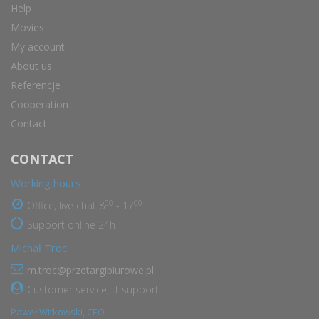
Help
Movies
My account
About us
Referencje
Cooperation
Contact
CONTACT
Working hours
00
00
Office, live chat 8
- 17
Support online 24h
Michał Troc
m.troc@przetargibiurowe.pl
Customer service, IT support.
Paweł Witkowski, CEO