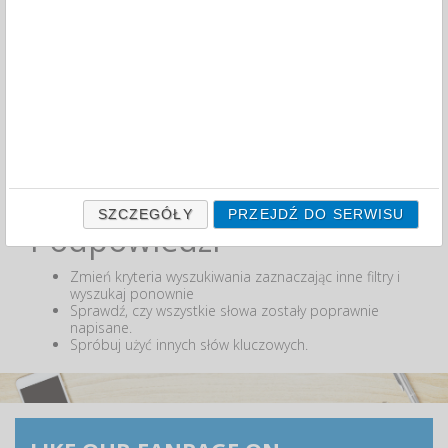
MIN:
MAX:
ODZNACZ
Nie odnaleziono produktów wg przyjętych kryteriów
lub podana fraza "" nie została odnaleziona.
SZCZEGÓŁY
PRZEJDŹ DO SERWISU
Podpowiedzi
Zmień kryteria wyszukiwania zaznaczając inne filtry i
wyszukaj ponownie
Sprawdź, czy wszystkie słowa zostały poprawnie
napisane.
Spróbuj użyć innych słów kluczowych.