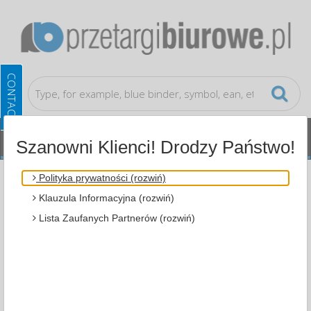
Szanowni Klienci! Drodzy Państwo!
Small Office Accessories
Copier Paper
Polityka prywatności (rozwiń)
Klauzula Informacyjna (rozwiń)
ALL CATEGORIES
Lista Zaufanych Partnerów (rozwiń)
MOST POPULAR
FILTRY
WIĘCEJ
Zakres cenowy