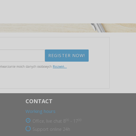
etwarzanie moich danych osobowych
Rozwiń...
CONTACT
Working hours
00
00
Office, live chat 8
- 17
Support online 24h