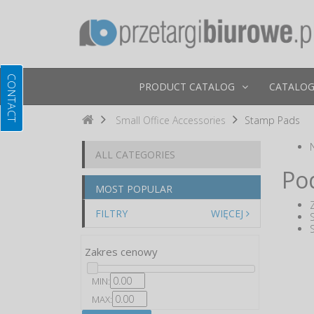
PRODUCT CATALOG
CATALOG
Small Office Accessories
Stamp Pads
ALL CATEGORIES
Po
MOST POPULAR
FILTRY
WIĘCEJ
Zakres cenowy
MIN:
MAX: