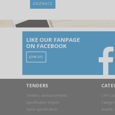
ODZNACZ
LIKE OUR FANPAGE
ON FACEBOOK
JOIN US!
TENDERS
CATE
Tenders announcements
CPV Cat
Specification import
Catego
Quick specification
Brands