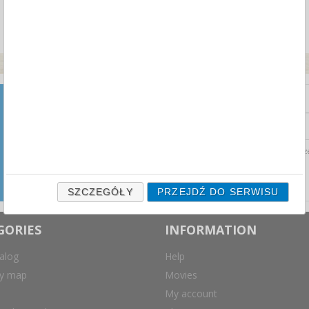
NEWSLETTER
Zapisz się do naszego
newslettera i otrzymuj najnowsze
Wyrażam zgodę na prz
aktualności ze świata przetargów
biurowych prosto na swoją
skrzynkę mailową.
SZCZEGÓŁY
PRZEJDŹ DO SERWISU
GORIES
INFORMATION
alog
Help
ry map
Movies
My account