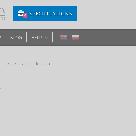
SPECIFICATIONS
0
G IN
W
BLOG
HELP
" nie została odnaleziona.
e