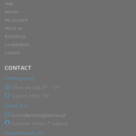
Help
Movies
My account
About us
Referencje
Cooperation
Contact
CONTACT
Working hours
00
00
Office, live chat 8
- 17
Support online 24h
Michał Troc
m.troc@przetargibiurowe.pl
Customer service, IT support.
Paweł Witkowski, CEO