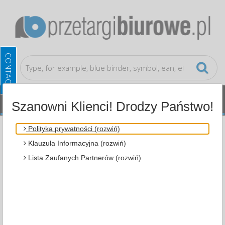
Szanowni Klienci! Drodzy Państwo!
Small office accessories
Packaging Tapes
Polityka prywatności (rozwiń)
Klauzula Informacyjna (rozwiń)
ALL CATEGORIES
Lista Zaufanych Partnerów (rozwiń)
MOST POPULAR
FILTRY
WIĘCEJ
Zakres cenowy