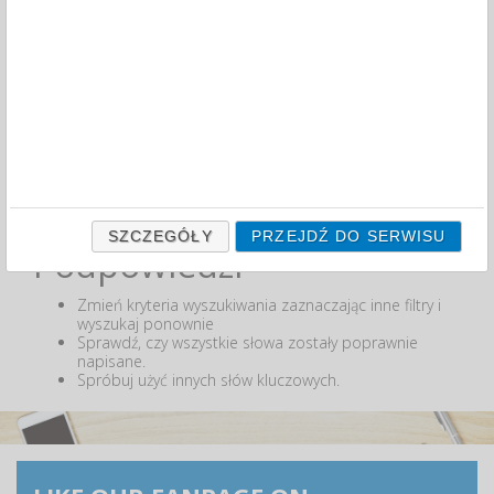
MIN:
MAX:
ODZNACZ
Nie odnaleziono produktów wg przyjętych kryteriów
lub podana fraza "" nie została odnaleziona.
SZCZEGÓŁY
PRZEJDŹ DO SERWISU
Podpowiedzi
Zmień kryteria wyszukiwania zaznaczając inne filtry i
wyszukaj ponownie
Sprawdź, czy wszystkie słowa zostały poprawnie
napisane.
Spróbuj użyć innych słów kluczowych.