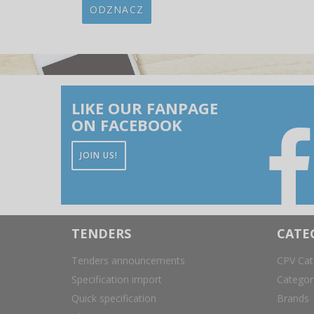
ODZNACZ
LIKE OUR FANPAGE
ON FACEBOOK
JOIN US!
TENDERS
CATE
Tenders announcements
CPV Cat
Specification import
Catego
Quick specification
Brands