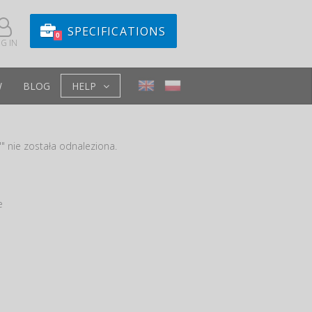
SPECIFICATIONS
0
G IN
W
BLOG
HELP
" nie została odnaleziona.
e