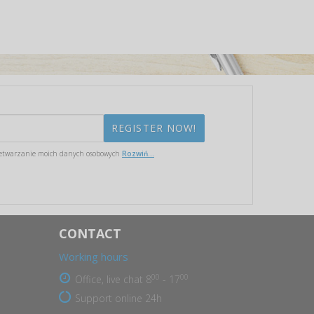
etwarzanie moich danych osobowych
Rozwiń...
CONTACT
Working hours
00
00
Office, live chat 8
- 17
Support online 24h