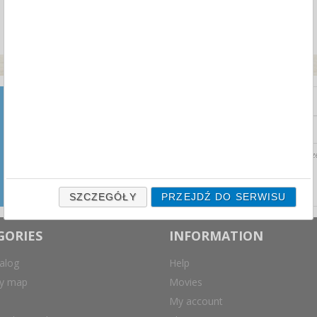
NEWSLETTER
Zapisz się do naszego
newslettera i otrzymuj najnowsze
Wyrażam zgodę na prz
aktualności ze świata przetargów
biurowych prosto na swoją
skrzynkę mailową.
SZCZEGÓŁY
PRZEJDŹ DO SERWISU
GORIES
INFORMATION
alog
Help
ry map
Movies
My account