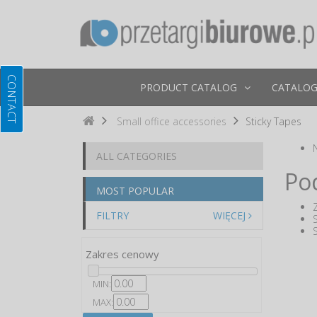
PRODUCT CATALOG
CATALOG
Small office accessories
Sticky Tapes
ALL CATEGORIES
Po
MOST POPULAR
FILTRY
WIĘCEJ
Zakres cenowy
MIN:
MAX: