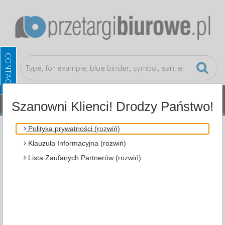
Szanowni Klienci! Drodzy Państwo!
Cleaning, Protection, Shipment
Cleaning
Polityka prywatności (rozwiń)
Accessories, Janitorial Supplies
Klauzula Informacyjna (rozwiń)
Lista Zaufanych Partnerów (rozwiń)
ALL CATEGORIES
MOST POPULAR
FILTRY
WIĘCEJ