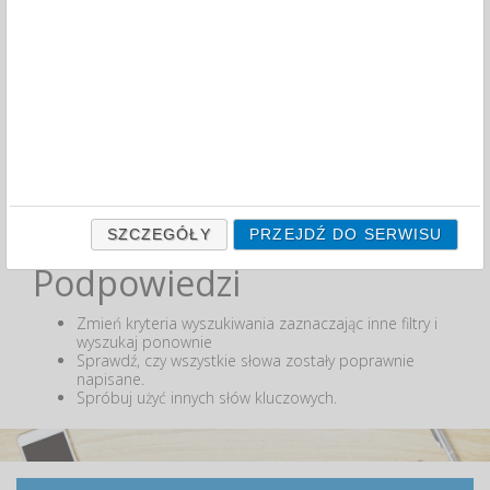
Zakres cenowy
MIN:
MAX:
ODZNACZ
Nie odnaleziono produktów wg przyjętych kryteriów
lub podana fraza "" nie została odnaleziona.
SZCZEGÓŁY
PRZEJDŹ DO SERWISU
Podpowiedzi
Zmień kryteria wyszukiwania zaznaczając inne filtry i
wyszukaj ponownie
Sprawdź, czy wszystkie słowa zostały poprawnie
napisane.
Spróbuj użyć innych słów kluczowych.