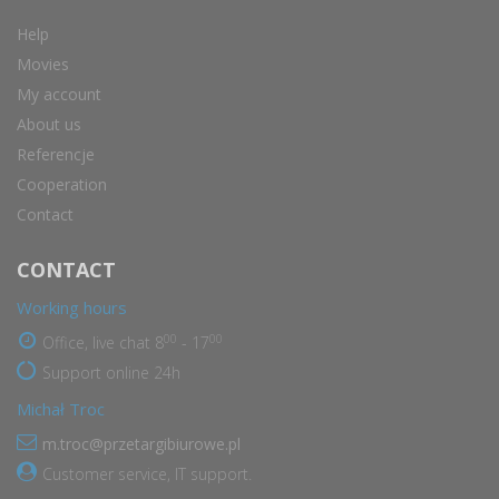
Help
Movies
My account
About us
Referencje
Cooperation
Contact
CONTACT
Working hours
00
00
Office, live chat 8
- 17
Support online 24h
Michał Troc
m.troc@przetargibiurowe.pl
Customer service, IT support.