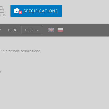
SPECIFICATIONS
0
G IN
W
BLOG
HELP
" nie została odnaleziona.
e