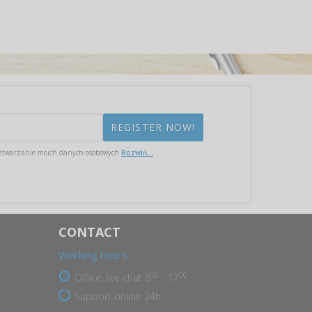
etwarzanie moich danych osobowych
Rozwiń...
CONTACT
Working hours
00
00
Office, live chat 8
- 17
Support online 24h