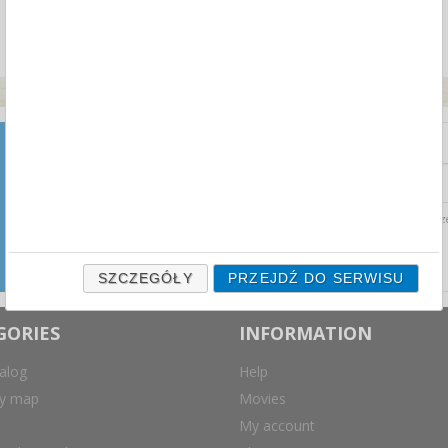
NEWSLETTER
Zapisz się do naszego
newslettera i otrzymuj najnowsze
Wyrażam zgodę na prz
aktualności ze świata przetargów
biurowych prosto na swoją
skrzynkę mailową.
SZCZEGÓŁY
PRZEJDŹ DO SERWISU
GORIES
INFORMATION
alog
Help
ry map
Movies
My account