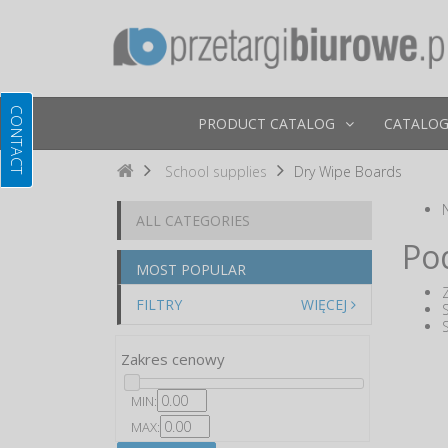
PRODUCT CATALOG
CATALOG
School supplies
Dry Wipe Boards
ALL CATEGORIES
Po
MOST POPULAR
FILTRY
WIĘCEJ
Zakres cenowy
MIN:
MAX: