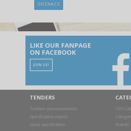
ODZNACZ
LIKE OUR FANPAGE
ON FACEBOOK
JOIN US!
TENDERS
CATE
Tenders announcements
CPV Cat
Specification import
Catego
Quick specification
Brands