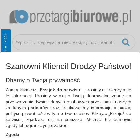
Szanowni Klienci! Drodzy Państwo!
Artykuły szkolne
Tablice suchościeralne
Dbamy o Twoją prywatność
Zanim klikniesz
„Przejdź do serwisu”
, prosimy o przeczytanie
WSZYSTKIE KATEGORIE
tej informacji. Prosimy w niej o Twoją dobrowolną zgodę na
przetwarzanie Twoich danych osobowych przez nas i naszych
zaufanych partnerów oraz przekazujemy informacje o naszej
NAJCHĘTNIEJ WYBIERANE
polityce prywatności w tym o tzw. cookies. Klikając „Przejdź do
serwisu”, zgadzasz się na poniższe. Możesz też odmówić
FILTRY
WIĘCEJ
zgody lub ograniczyć jej zakres.
Zgoda
Zakres cenowy