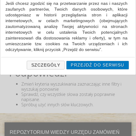
Jeśli chcesz zgodzić się na przetwarzanie przez nas i naszych
zaufanych partnerów, Twoich danych osobowych, które
MIN:
udostępniasz w historii przeglądania stron i aplikacji
MAX:
internetowych, w celach marketingowych (obejmujących
zautomatyzowaną analizę Twojej aktywności na stronach
ODZNACZ
internetowych w celu ustalenia Twoich potencjalnych
zainteresowań dla dostosowania reklamy i oferty), w tym na
umieszczanie tzw. cookies na Twoich urządzeniach i ich
odczytywanie, kliknij przycisk „Przejdź do serwisu”.
Nie odnaleziono produktów wg przyjętych kryteriów
lub podana fraza "" nie została odnaleziona.
Jeśli nie chcesz wyrazić zgody lub ograniczyć jej zakres, kliknij
„Szczegóły”, gdzie znajdziesz wszelkie informacje o tym jak to
SZCZEGÓŁY
PRZEJDŹ DO SERWISU
Podpowiedzi
zrobić . Te same informacje znajdziesz także na podstronie z
naszą polityką prywatności obowiązującą od 25 maja 2018.
Zmień kryteria wyszukiwania zaznaczając inne filtry i
W przypadku użytkowników zalogowanych, ważna jest Państwa
wyszukaj ponownie
wcześniejsza zgoda której udzieliliście podczas zakładania
Sprawdź, czy wszystkie słowa zostały poprawnie
konta. Każda Państwa zgoda jest dobrowolna i można ją w
napisane.
dowolnym momencie wycofać.
Spróbuj użyć innych słów kluczowych.
Polityka prywatności (rozwiń)
Klauzula Informacyjna (rozwiń)
Lista Zaufanych Partnerów (rozwiń)
REPOZYTORIUM WIEDZY URZĘDU ZAMÓWIEŃ