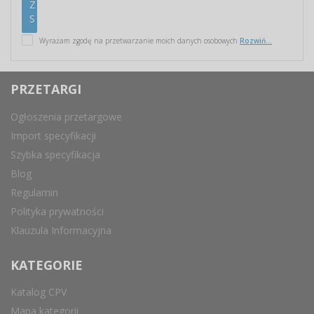
Wyrażam zgodę na przetwarzanie moich danych osobowych
Rozwiń...
PRZETARGI
Ogłoszenia przetargowe
Import specyfikacji
Szybka specyfikacja
Blog
Regulamin
Polityka prywatności
Klauzula Informacyjna
KATEGORIE
Katalog CPV
Mapa kategorii