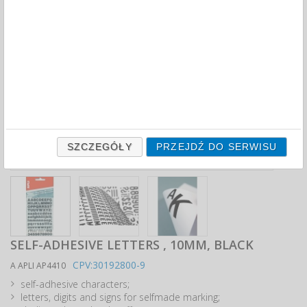
SZCZEGÓŁY
PRZEJDŹ DO SERWISU
SELF-ADHESIVE LETTERS , 10MM, BLACK
CPV:30192800-9
A APLI AP4410
self-adhesive characters;
letters, digits and signs for selfmade marking;