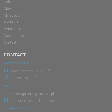
Help
Movies
My account
About us
Referencje
Cooperation
Contact
CONTACT
Working hours
00
00
Office, live chat 8
- 17
Support online 24h
Michał Troc
m.troc@przetargibiurowe.pl
Customer service, IT support.
Paweł Witkowski, CEO