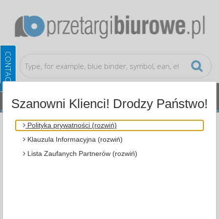
Szanowni Klienci! Drodzy Państwo!
Catalog
Paper and labels
Self-adhesive
Polityka prywatności (rozwiń)
labels
Self-adhesive Letters , 10mm, black, a APLI
Klauzula Informacyjna (rozwiń)
AP4410
Lista Zaufanych Partnerów (rozwiń)