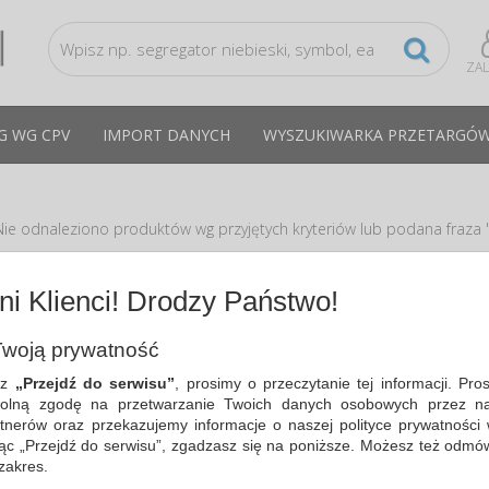
ZA
G WG CPV
IMPORT DANYCH
WYSZUKIWARKA PRZETARGÓ
Nie odnaleziono produktów wg przyjętych kryteriów lub podana fraza "
dpowiedzi
i Klienci! Drodzy Państwo!
Zmień kryteria wyszukiwania zaznaczając inne filtry i wyszukaj ponowni
Sprawdź, czy wszystkie słowa zostały poprawnie napisane.
woją prywatność
Spróbuj użyć innych słów kluczowych.
sz
„Przejdź do serwisu”
, prosimy o przeczytanie tej informacji. Pro
olną zgodę na przetwarzanie Twoich danych osobowych przez na
tnerów oraz przekazujemy informacje o naszej polityce prywatności 
ając „Przejdź do serwisu”, zgadzasz się na poniższe. Możesz też odmó
 zakres.