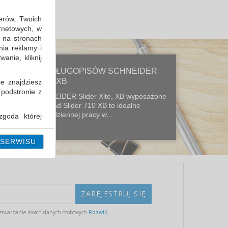
erów, Twoich
ernetowych, w
 na stronach
nia reklamy i
anie, kliknij
NOWA LINIA DŁUGOPISÓW SCHNEIDER
SLIDER XITE, XB
ie znajdziesz
 podstronie z
Długopisy SCHNEIDER Slider Xite, XB wyposażone
w wymienny wkład Slider 710 XB to idealne
narzędzie do codziennej pracy w...
goda której
i można ją w
 SERWISU
etwarzanie moich danych osobowych
Rozwiń...