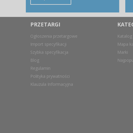
PRZETARGI
KATE
Ogłoszenia przetargowe
Katalog
Import specyfikacji
Mapa ka
Szybka specyfikacja
Marki
Blog
Najpopu
Regulamin
Polityka prywatności
Klauzula Informacyjna