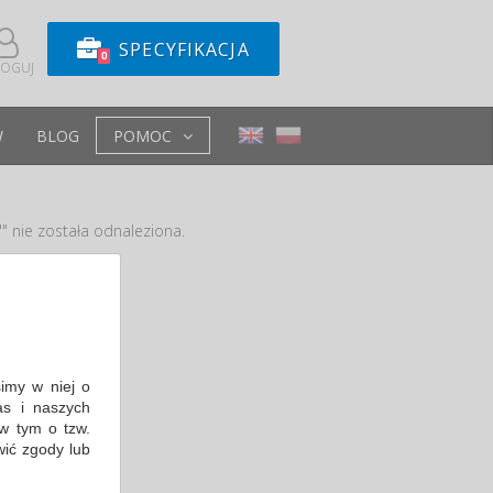
SPECYFIKACJA
0
LOGUJ
W
BLOG
POMOC
" nie została odnaleziona.
e
simy w niej o
s i naszych
w tym o tzw.
wić zgody lub