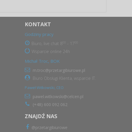
KONTAKT
Godziny pracy
00
00
Biuro, live chat 8
- 17
Wsparcie online 24h
Michał Troc, BOK
m.troc@przetargibiurowe.pl
Biuro Obsługi Klienta, wsparcie IT.
Paweł Witkowski, CEO
pawel.witkowski@celcen.pl
(+48) 600 092 062
ZNAJDŹ NAS
@przetargibiurowe