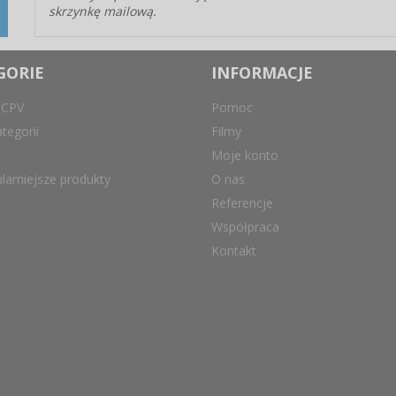
skrzynkę mailową.
GORIE
INFORMACJE
 CPV
Pomoc
tegorii
Filmy
Moje konto
larniejsze produkty
O nas
Referencje
Współpraca
Kontakt