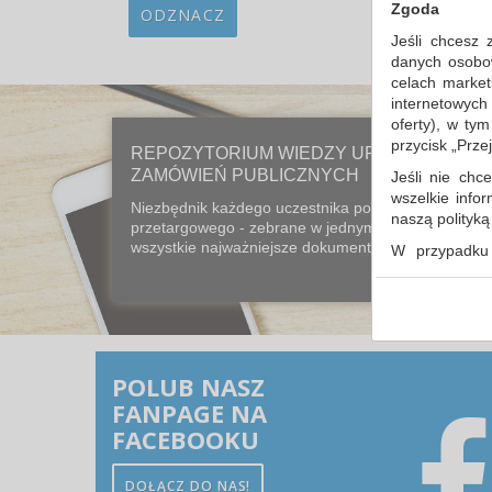
Zgoda
ODZNACZ
Jeśli chcesz 
danych osobowy
celach market
internetowych
oferty), w ty
przycisk „Prze
REPOZYTORIUM WIEDZY URZĘDU
ZAMÓWIEŃ PUBLICZNYCH
Jeśli nie chce
wszelkie info
Niezbędnik każdego uczestnika postępowania
naszą polityk
przetargowego - zebrane w jednym miejscu
wszystkie najważniejsze dokumenty prawne...
W przypadku 
udzieliliście
dowolnym mom
Polityka 
Klauzula 
POLUB NASZ
Lista Zau
FANPAGE NA
FACEBOOKU
DOŁĄCZ DO NAS!