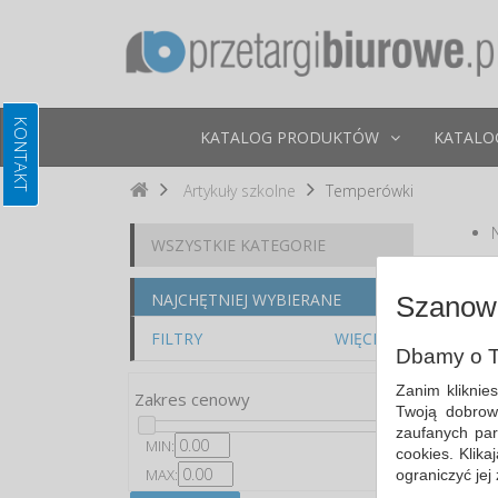
KATALOG PRODUKTÓW
KATALO
Artykuły szkolne
Temperówki
WSZYSTKIE KATEGORIE
Po
NAJCHĘTNIEJ WYBIERANE
Szanown
FILTRY
WIĘCEJ
Dbamy o T
Zanim kliknie
Zakres cenowy
Twoją dobrow
zaufanych par
MIN:
cookies. Klik
MAX:
ograniczyć jej