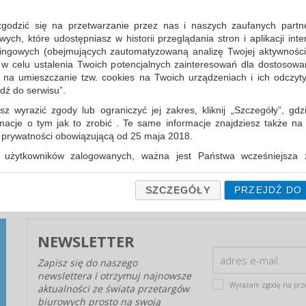
zgodzić się na przetwarzanie przez nas i naszych zaufanych partn
ch, które udostępniasz w historii przeglądania stron i aplikacji int
ingowych (obejmujących zautomatyzowaną analizę Twojej aktywności
 w celu ustalenia Twoich potencjalnych zainteresowań dla dostosowa
m na umieszczanie tzw. cookies na Twoich urządzeniach i ich odczytyw
jdź do serwisu”.
GWARANCJA CENY ARTYKUŁÓW
BIUROWYCH - PĘTLA NA SZYI?
sz wyrazić zgody lub ograniczyć jej zakres, kliknij „Szczegóły”, gdz
rmacje o tym jak to zrobić . Te same informacje znajdziesz także na
W postępowaniach przetargowych podanie
ą prywatności obowiązującą od 25 maja 2018.
najniższej ceny jest w dalszym ciągu głównym, a
często jedynym kryterium...
użytkowników zalogowanych, ważna jest Państwa wcześniejsza z
 podczas zakładania konta. Każda Państwa zgoda jest dobrowolna 
encie wycofać.
SZCZEGÓŁY
PRZEJDŹ DO
prywatności (rozwiń)
Informacyjna (rozwiń)
NEWSLETTER
fanych Partnerów (rozwiń)
Zapisz się do naszego
newslettera i otrzymuj najnowsze
Wyrażam zgodę na prz
aktualności ze świata przetargów
biurowych prosto na swoją